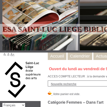
ESA SAINT-LUC LIEGE BIBL
A-
A
A+
Accueil
Calendrier
Actual
Ouvert du lundi au vendredi de 
ACCES COMPTE LECTEUR : à la demande via l
Nouvelle recherche
Catégorie Femmes -- Dans l'art