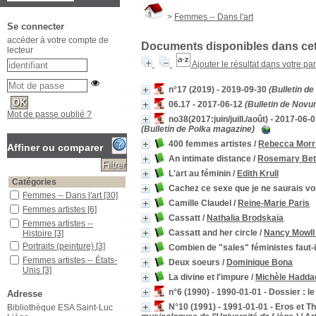
>
Femmes -- Dans l'art
Se connecter
accéder à votre compte de
Documents disponibles dans cett
lecteur
Ajouter le résultat dans votre pa
n°17 (2019) - 2019-09-30
(Bulletin d
06.17 - 2017-06-12
(Bulletin de Novu
Mot de passe oublié ?
no38(2017:juin/juill./août) - 2017-06
(Bulletin de Polka magazine)
400 femmes artistes
/
Rebecca Morri
Affiner ou comparer
An intimate distance
/
Rosemary Bet
L'art au féminin
/
Edith Krull
Catégories
Cachez ce sexe que je ne saurais vo
Femmes -- Dans l'art
[30]
Camille Claudel
/
Reine-Marie Paris
Femmes artistes
[6]
Cassatt
/
Nathalia Brodskaïa
Femmes artistes --
Cassatt and her circle
/
Nancy Mowll
Histoire
[3]
Portraits (peinture)
[3]
Combien de "sales" féministes faut-
Femmes artistes -- États-
Deux soeurs
/
Dominique Bona
Unis
[3]
La divine et l'impure
/
Michèle Hadda
Autoportraits
[2]
n°6 (1990) - 1990-01-01 - Dossier : l
Adresse
JR (1983-....)
[2]
N°10 (1991) - 1991-01-01 - Eros et T
Bibliothèque ESA Saint-Luc
Cassatt, Mary (1844-