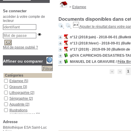
>
Estampe
Se connecter
accéder à votre compte de
Documents disponibles dans cett
lecteur
Ajouter le résultat dans votre pa
n°12 (2018:juin) - 2018-06-01
(Bullet
n°13 (2018:hiver) - 2018-09-01
(Bulle
Mot de passe oublié ?
n°17 (2019) - 2019-09-30
(Bulletin d
gOYA CAPRICHOS-DESASTRES-TA
Affiner ou comparer
MANUEL DE LA GRAVURE
/
Félix B
1
Catégories
Estampe
[5]
Gravure
[3]
Lithographie
[2]
Sérigraphie
[2]
Aquatinte
[2]
Illustrations
contemporaines
[2]
Gravure sur bois
[2]
Adresse
Pointe sèche
[2]
Bibliothèque ESA Saint-Luc