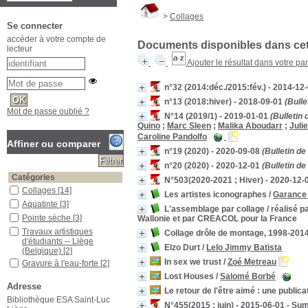
>
Collages
Se connecter
accéder à votre compte de
Documents disponibles dans cett
lecteur
Ajouter le résultat dans votre pa
n°32 (2014:déc./2015:fév.) - 2014-12
n°13 (2018:hiver) - 2018-09-01
(Bulle
Mot de passe oublié ?
N°14 (2019/1) - 2019-01-01
(Bulletin 
Quino
;
Marc Sleen
;
Malika Aboudarr
;
Juli
Caroline Pandolfo
Affiner ou comparer
n°19 (2020) - 2020-09-08
(Bulletin d
n°20 (2020) - 2020-12-01
(Bulletin d
Catégories
N°503(2020-2021 ; Hiver) - 2020-12-
Collages
[14]
Les artistes iconographes
/
Garance
Aquatinte
[3]
L'assemblage par collage / réalisé p
Pointe sèche
[3]
Wallonie et par CREACOL pour la France
Travaux artistiques
Collage drôle de montage, 1998-201
d'étudiants -- Liège
Elzo Durt
/
Lelo Jimmy Batista
(Belgique)
[2]
In sex we trust
/
Zoé Metreau
Gravure à l'eau-forte
[2]
Lost Houses
/
Salomé Borbé
Sérigraphie
[2]
Adresse
Le retour de l'être aimé : une public
Gravure en taille-douce
[2]
Bibliothèque ESA Saint-Luc
Impression numérique
[2]
N°455(2015 ; juin) - 2015-06-01 - Su