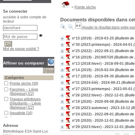
>
Pointe sèche
Se connecter
accéder à votre compte de
Documents disponibles dans cett
lecteur
Ajouter le résultat dans votre pa
n°15 (2019) - 2019-03-25
(Bulletin d
n°30 (2023:printemps) - 2024-04-01
(
Mot de passe oublié ?
n°25 (2022) - 2022-09-21
(Bulletin d
n°16 (2019) - 2019/07/20
(Bulletin de
Affiner ou comparer
n°13 (2018:hiver) - 2018-09-01
(Bulle
n°14 (2019) - 2019-02-04
(Bulletin d
n°17 (2019) - 2019-09-30
(Bulletin d
Catégories
n°31 (2024:été) - 2024-08-21
(Bulleti
Pointe sèche
[39]
n°27 (2023:printemps) - 2023-05-01
(
Fanzines -- Liège
(Belgique)
[22]
n°26 (2022:hiver) - 2022-12-01
(Bulle
Travaux artistiques
n°19 (2020) - 2020-09-08
(Bulletin d
d'étudiants -- Liège
(Belgique)
[22]
n°28 (2023:automne) - 2023-10-12
(B
Aquatinte
[16]
n°24 (2022) - 2022-09-01
(Bulletin d
École supérieure des arts
n°20 (2020) - 2020-12-01
(Bulletin d
Saint-Luc (Liège,
Adresse
n°29 (2023:hiver) - 2023-12-01
(Bulle
Belgique)
[8]
Bibliothèque ESA Saint-Luc
Lithographie -- 21e siècle