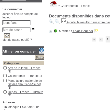
>
Gastronomie -- France
Se connecter
accéder à votre compte de
Documents disponibles dans cett
lecteur
Ajouter le résultat dans votre pa
A table !
/
Anaïs Boucher
1
Mot de passe oublié ?
Affiner ou comparer
Catégories
Arts de la table -- France
[1]
Gastronomie -- France
[1]
Manufacture nationale de
Sèvres (Hauts-de-Seine)
[1]
Repas -- France -- Histoire
[1]
Localisation
Adresse
ESA Saint-Luc
[1]
Bibliothèque ESA Saint-Luc