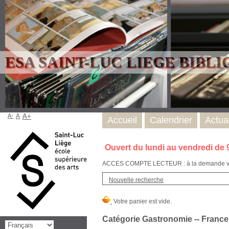
ESA SAINT-LUC LIEGE BIBL
A-
A
A+
Accueil
Calendrier
Actual
Ouvert du lundi au vendredi de 
ACCES COMPTE LECTEUR : à la demande via l
Nouvelle recherche
Catégorie Gastronomie -- France