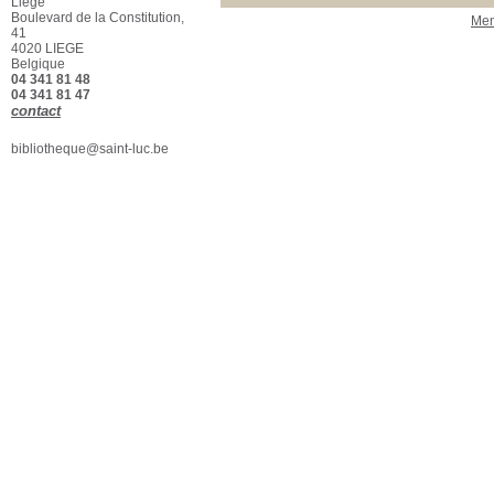
Liège
Section
Boulevard de la Constitution,
Men
Beaux-Arts - Biblio
[1]
41
4020 LIEGE
Belgique
04 341 81 48
04 341 81 47
contact
bibliotheque@saint-luc.be