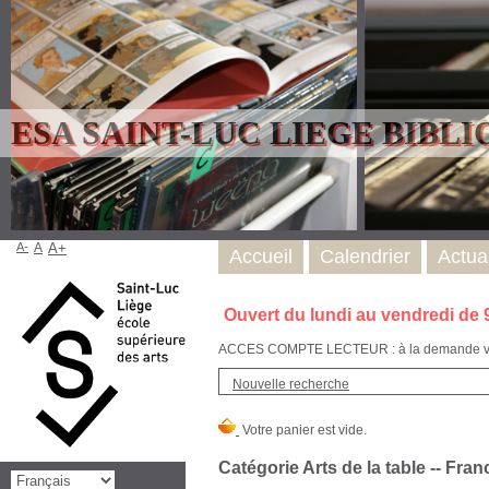
ESA SAINT-LUC LIEGE BIBL
A-
A
A+
Accueil
Calendrier
Actual
Ouvert du lundi au vendredi de 
ACCES COMPTE LECTEUR : à la demande via l
Nouvelle recherche
Catégorie Arts de la table -- Fran