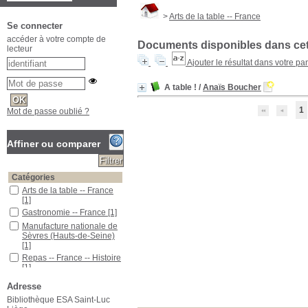
>
Arts de la table -- France
Se connecter
accéder à votre compte de
Documents disponibles dans cett
lecteur
Ajouter le résultat dans votre pa
A table !
/
Anaïs Boucher
1
Mot de passe oublié ?
Affiner ou comparer
Catégories
Arts de la table -- France
[1]
Gastronomie -- France
[1]
Manufacture nationale de
Sèvres (Hauts-de-Seine)
[1]
Repas -- France -- Histoire
[1]
Localisation
Adresse
ESA Saint-Luc
[1]
Bibliothèque ESA Saint-Luc