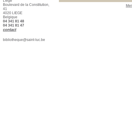
Liège
Section
Boulevard de la Constitution,
Men
Beaux-Arts - Biblio
[1]
41
4020 LIEGE
Belgique
04 341 81 48
04 341 81 47
contact
bibliotheque@saint-luc.be