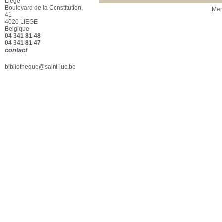
Liège
Fanzinothèque
[2]
Boulevard de la Constitution,
Men
41
4020 LIEGE
Belgique
04 341 81 48
04 341 81 47
contact
bibliotheque@saint-luc.be