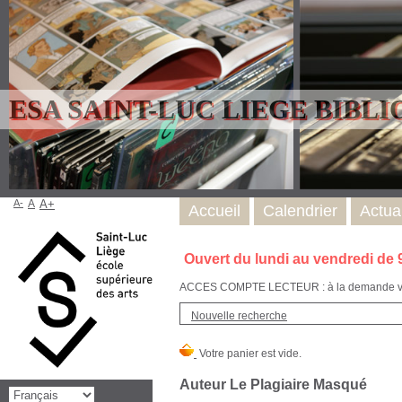
ESA SAINT-LUC LIEGE BIBL
A-
A
A+
Accueil
Calendrier
Actual
Ouvert du lundi au vendredi de 
ACCES COMPTE LECTEUR : à la demande via l
Nouvelle recherche
Auteur Le Plagiaire Masqué