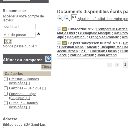
Se connecter
Documents disponibles écrits par
accéder à votre compte de
Ajouter le résultat dans votre pa
lecteur
Limacezine N°2
/
L'empereur Patrice
Marie Livet
;
Le Plagiaire Masqué
;
Raf Poto
Jipé
;
Benjamin S.
;
Françoise Robaux
;
Ant
Le petit saucysson illustré. N°11
/
Pa
Mot de passe oublié ?
;
Christian Mans
;
Alteau
;
Théophile Mc Ca
Joëlle Broen
;
P. B.
;
Christian Libens
;
Guil
Servé
;
Patrice Vanluik
;
John Attend
Affiner ou comparer
1
Catégories
Érotisme -- Bandes
dessinées
[1]
Fanzines -- Belgique
[1]
Fanzines -- Liège
(Belgique)
[1]
Humour -- Bandes
dessinées
[1]
Localisation
ESA Saint-Luc
[2]
Adresse
Bibliothèque ESA Saint-Luc
Section