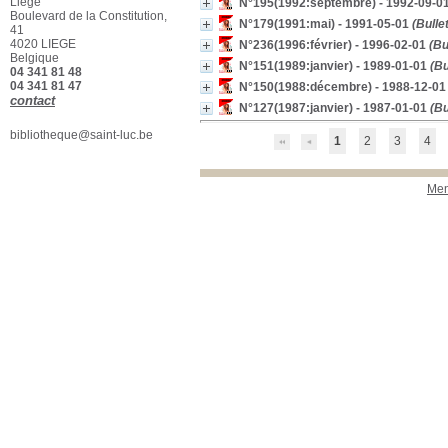
Liège
N°195(1992:septembre) - 1992-09-0
Bandes dessinées --
Boulevard de la Constitution,
Liège (Belgique)
[44]
N°179(1991:mai) - 1991-05-01
(Bullet
41
Voitures -- Bandes
4020 LIEGE
N°236(1996:février) - 1996-02-01
(Bul
dessinées
[32]
Belgique
N°151(1989:janvier) - 1989-01-01
(Bu
Bandes dessinées
04 341 81 48
documentaires -- 21e
04 341 81 47
N°150(1988:décembre) - 1988-12-01
siècle
[28]
contact
N°127(1987:janvier) - 1987-01-01
(Bu
Fanzines -- Bruxelles
(Belgique)
[27]
bibliotheque@saint-luc.be
1
2
3
4
Bandes dessinées --
Technique
[26]
Bandes dessinées de
Men
reportage
[25]
Grandes surfaces
(commerce)
[24]
Bandes dessinées
humoristiques -- Liège
(Belgique)
[23]
Ecole supérieure des Arts
Saint-Luc (Liège,
Belgique) -- Thèses et
écrits académiques
[22]
Bandes dessinées --
Belgique -- 21e siècle
[21]
Sérigraphie
[19]
Bandes dessinées --
Histoire et critique
[19]
Humour -- Bandes
dessinées
[19]