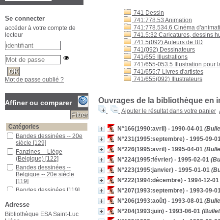
741 Dessin
Se connecter
741:778.53 Animation
741:778.534.6 Cinéma d'animat
accéder à votre compte de
741.5:32 Caricatures, dessins h
lecteur
741.5(092) Auteurs de BD
741(092) Dessinateurs
741/655 Illustrations
741/655-053.5 Illustration pour 
741/655:7 Livres d'artistes
741/655(092) Illustrateurs
Mot de passe oublié ?
Ouvrages de la bibliothèque en i
Affiner ou comparer
Ajouter le résultat dans votre panier
Catégories
N°166(1990:avril) - 1990-04-01
(Bulle
Bandes dessinées -- 20e
N°231(1995:septembre) - 1995-09-0
siècle
[129]
N°226(1995:avril) - 1995-04-01
(Bulle
Fanzines -- Liège
(Belgique)
[122]
N°224(1995:février) - 1995-02-01
(Bul
Bandes dessinées --
N°223(1995:janvier) - 1995-01-01
(Bu
Belgique -- 20e siècle
N°222(1994:décembre) - 1994-12-01
[119]
Bandes dessinées
[119]
N°207(1993:septembre) - 1993-09-0
Travaux artistiques
N°206(1993:août) - 1993-08-01
(Bulle
Adresse
d'étudiants -- Liège
N°204(1993:juin) - 1993-06-01
(Bullet
(Belgique)
[80]
Bibliothèque ESA Saint-Luc