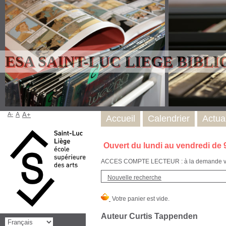
ESA SAINT-LUC LIEGE BIBL
A-
A
A+
Accueil
Calendrier
Actual
Ouvert du lundi au vendredi de 
ACCES COMPTE LECTEUR : à la demande via l
Nouvelle recherche
Auteur Curtis Tappenden