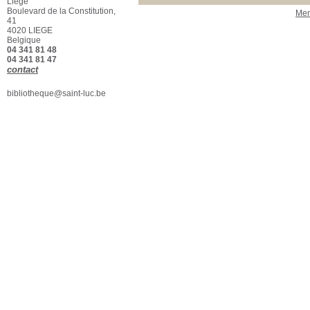
Liège
Boulevard de la Constitution,
Men
41
4020 LIEGE
Belgique
04 341 81 48
04 341 81 47
contact
bibliotheque@saint-luc.be