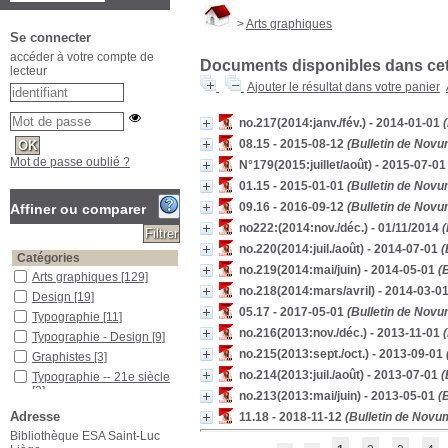
>
Arts graphiques
Se connecter
accéder à votre compte de
Documents disponibles dans cett
lecteur
Ajouter le résultat dans votre panier
no.217(2014:janv./fév.) - 2014-01-01
(
08.15 - 2015-08-12
(Bulletin de Novu
Mot de passe oublié ?
N°179(2015:juillet/août) - 2015-07-01
01.15 - 2015-01-01
(Bulletin de Novu
09.16 - 2016-09-12
(Bulletin de Novu
Affiner ou comparer
no222:(2014:nov./déc.) - 01/11/2014
(
no.220(2014:juil./août) - 2014-07-01
(
Catégories
no.219(2014:mai/juin) - 2014-05-01
(B
Arts graphiques
[129]
no.218(2014:mars/avril) - 2014-03-0
Design
[19]
05.17 - 2017-05-01
(Bulletin de Novu
Typographie
[11]
no.216(2013:nov./déc.) - 2013-11-01
(
Typographie - Design
[9]
no.215(2013:sept./oct.) - 2013-09-01
Graphistes
[3]
no.214(2013:juil./août) - 2013-07-01
(
Typographie -- 21e siècle
[3]
no.213(2013:mai/juin) - 2013-05-01
(B
Dessin
[3]
Adresse
11.18 - 2018-11-12
(Bulletin de Novu
Conditionnement
[3]
Bibliothèque ESA Saint-Luc