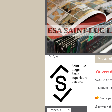
ESA SAINT-LUC 
A-
A
A+
Accueil
Ouvert d
ACCES COMPT
Nouvelle 
Auteur Al