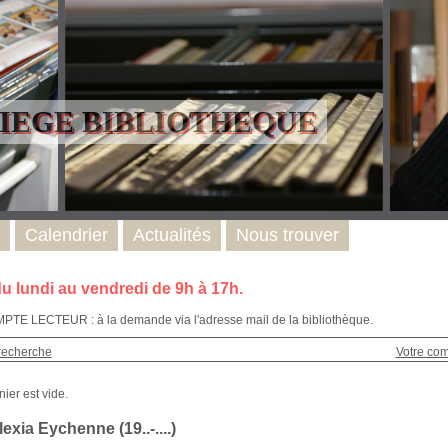
LIEGE BIBLIOTHEQUE
Calendrier
Actualités
Nous trouver
u lundi au vendredi de 9h à 17h.
E LECTEUR : à la demande via l'adresse mail de la bibliothèque.
recherche
Votre co
exia Eychenne (19..-....)