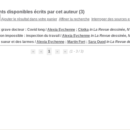
s disponibles écrits par cet auteur (
3
)
Ajouter le résultat dans votre panier
Affiner la recherche
Interroger des sources e
 grave docteur : Covid long
/
Alexia Eychenne
;
Clotka
in La Revue dessinée, N
on impossible : inspection du travail
/
Alexia Eychenne
in La Revue dessinée, N
 sueur et des larmes
/
Alexia Eychenne
;
Martin Fort
;
Sara Quod
in La Revue de
1
(1 - 3 / 3)