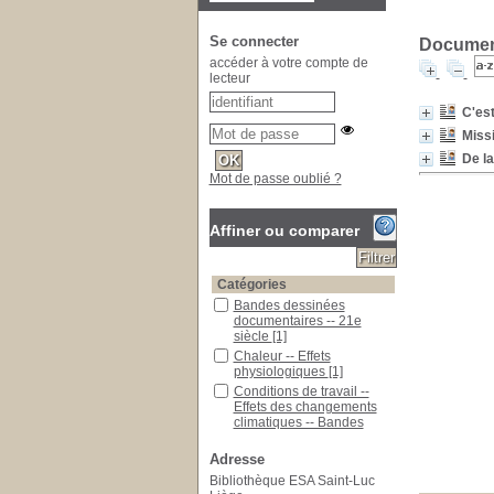
Se connecter
Document
accéder à votre compte de
lecteur
C'est
Missi
De la
Mot de passe oublié ?
Affiner ou comparer
Catégories
Bandes dessinées
documentaires -- 21e
siècle
[1]
Chaleur -- Effets
physiologiques
[1]
Conditions de travail --
Effets des changements
climatiques -- Bandes
dessinées
[1]
Covid long -- Société --
Adresse
France
[1]
Bibliothèque ESA Saint-Luc
Covid-19 -- Aspect social -