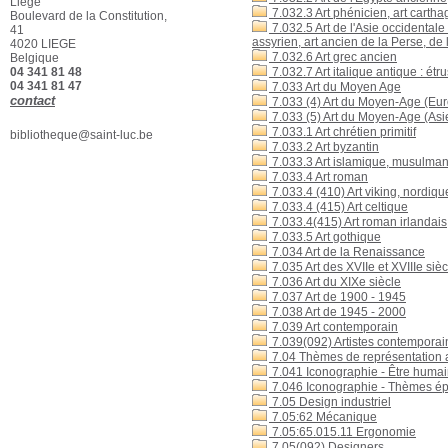
Ulysse (mythologie
Liège
7.032.3 Art phénicien, art carthag
grecque)
[4]
Boulevard de la Constitution,
7.032.5 Art de l'Asie occidentale
41
Art -- 19e siècle
[4]
assyrien, art ancien de la Perse, de 
4020 LIEGE
Homère (08..?-08..? av. J.-
7.032.6 Art grec ancien
Belgique
C.)
[4]
7.032.7 Art italique antique : ét
04 341 81 48
Mythologie grecque
[4]
04 341 81 47
7.033 Art du Moyen Age
contact
7.033 (4) Art du Moyen-Age (Eu
Art et mythologie
[3]
7.033 (5) Art du Moyen-Age (Asi
Art gothique
[3]
7.033.1 Art chrétien primitif
bibliotheque@saint-luc.be
Films documentaires
[3]
7.033.2 Art byzantin
7.033.3 Art islamique, musulma
Vermeer, Johannes (1632-
7.033.4 Art roman
1675)
[3]
7.033.4 (410) Art viking, nordiqu
Sculpture -- Histoire
[3]
7.033.4 (415) Art celtique
Montfaucon, Bernard de
7.033.4(415) Art roman irlandais,
(1655-1741)
[3]
7.033.5 Art gothique
Influence littéraire,
7.034 Art de la Renaissance
artistique, etc.
[3]
7.035 Art des XVIIe et XVIIIe siè
Art moderne
[3]
7.036 Art du XIXe siècle
7.037 Art de 1900 - 1945
Antiquités --
7.038 Art de 1945 - 2000
Collectionneurs et
7.039 Art contemporain
collections -- 18e siècle
[3]
7.039(092) Artistes contemporai
Architecture -- Histoire
[3]
7.04 Thèmes de représentation ar
Pharaons -- Égypte
[3]
7.041 Iconographie - Être humain
7.046 Iconographie - Thèmes épi
Art -- Histoire -- Guides
pratiques et mémentos
[3]
7.05 Design industriel
7.05:62 Mécanique
Art préhistorique --
7.05:65.015.11 Ergonomie
Occident
[3]
7.05(092) Designers