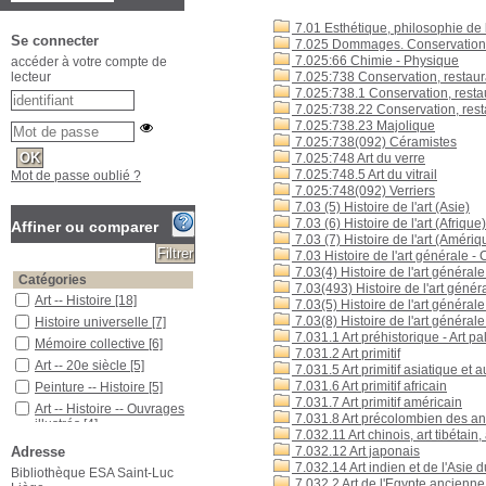
7.01 Esthétique, philosophie de l
Se connecter
7.025 Dommages. Conservation.
7.025:66 Chimie - Physique
accéder à votre compte de
7.025:738 Conservation, restau
lecteur
7.025:738.1 Conservation, resta
7.025:738.22 Conservation, rest
7.025:738.23 Majolique
7.025:738(092) Céramistes
7.025:748 Art du verre
7.025:748.5 Art du vitrail
Mot de passe oublié ?
7.025:748(092) Verriers
7.03 (5) Histoire de l'art (Asie)
7.03 (6) Histoire de l'art (Afrique)
Affiner ou comparer
7.03 (7) Histoire de l'art (Améri
7.03 Histoire de l'art générale -
7.03(4) Histoire de l'art général
Catégories
7.03(493) Histoire de l'art géné
Art -- Histoire
[18]
7.03(5) Histoire de l'art générale
7.03(8) Histoire de l'art général
Histoire universelle
[7]
7.031.1 Art préhistorique - Art pal
Mémoire collective
[6]
7.031.2 Art primitif
Art -- 20e siècle
[5]
7.031.5 Art primitif asiatique et a
7.031.6 Art primitif africain
Peinture -- Histoire
[5]
7.031.7 Art primitif américain
Art -- Histoire -- Ouvrages
7.031.8 Art précolombien des an
illustrés
[4]
7.032.11 Art chinois, art tibétain
Art de la Renaissance
[4]
7.032.12 Art japonais
Adresse
Art préhistorique
[4]
7.032.14 Art indien et de l'Asie 
Bibliothèque ESA Saint-Luc
7.032.2 Art de l'Egypte ancienne