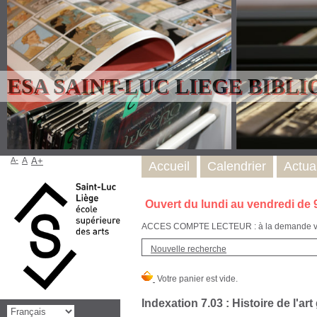
ESA SAINT-LUC LIEGE BIBL
A-
A
A+
Accueil
Calendrier
Actual
Ouvert du lundi au vendredi de 
ACCES COMPTE LECTEUR : à la demande via l
Nouvelle recherche
Indexation 7.03 : Histoire de l'ar