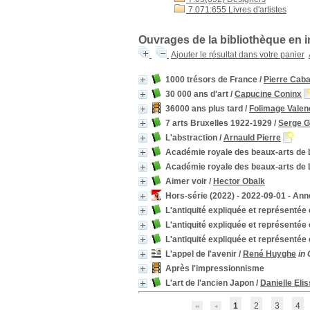
Académie Royale des
7.071:655 Livres d'artistes
Beaux-Arts -- Liège
(Belgique) -- Histoire
[2]
Surréalisme (art)
[2]
Ouvrages de la bibliothèque en i
Fluxus (Groupe artistique)
Ajouter le résultat dans votre panier
[2]
Films ethnographiques
[2]
1000 trésors de France
/
Pierre Cab
Femmes artistes --
Surréalisme
[2]
30 000 ans d'art
/
Capucine Coninx
Achille (mythologie
36000 ans plus tard
/
Folimage Valen
grecque)
[2]
7 arts Bruxelles 1922-1929
/
Serge 
Poussin, Nicolas (1594-
L'abstraction
/
Arnauld Pierre
1665)
[2]
Peinture
[2]
Académie royale des beaux-arts de L
Art -- Antiquité
[2]
Académie royale des beaux-arts de 
Rembrandt (1606-1669)
Aimer voir
/
Hector Obalk
[2]
Hors-série (2022) - 2022-09-01 - An
Religion et culture
[2]
L'antiquité expliquée et représentée
Religion -- Dans l'art
[2]
L'antiquité expliquée et représentée
Mouvements artistiques --
Histoire et critique
[2]
L'antiquité expliquée et représentée
Dadaïsme
[2]
L'appel de l'avenir
/
René Huyghe
in
Mouvements artistiques --
Après l'impressionnisme
Histoire
[2]
L'art de l'ancien Japon
/
Danielle Elis
Didi-Huberman, Georges
(1953-....)
[2]
1
2
3
4
Mouvements artistiques