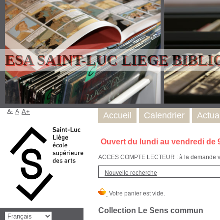
ESA SAINT-LUC LIEGE BIBL
A-
A
A+
Accueil
Calendrier
Actual
Ouvert du lundi au vendredi de 
ACCES COMPTE LECTEUR : à la demande via l
Nouvelle recherche
Collection Le Sens commun