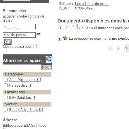
Editeur :
Les éditions de minuit
ISSN :
0768-049X.
Se connecter
accéder à votre compte de
Documents disponibles dans la c
lecteur
Ajouter le résultat dans votre pa
La perspective comme forme symbo
Mot de passe oublié ?
1
Affiner ou comparer
Catégories
Art -- Philosophie
[1]
Perspective
[1]
Localisation
ESA Saint-Luc
[1]
Section
Beaux-Arts - Biblio
[1]
Adresse
Bibliothèque ESA Saint-Luc