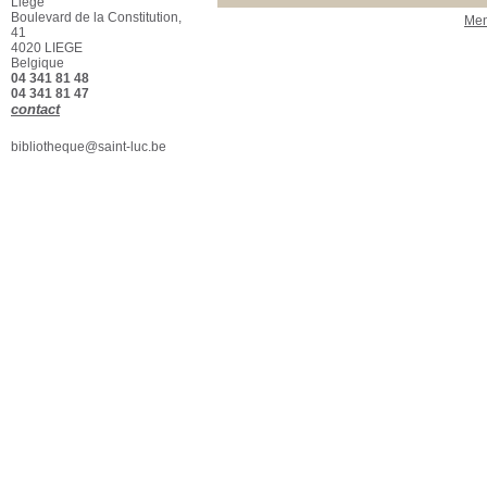
Liège
Boulevard de la Constitution,
Men
41
4020 LIEGE
Belgique
04 341 81 48
04 341 81 47
contact
bibliotheque@saint-luc.be