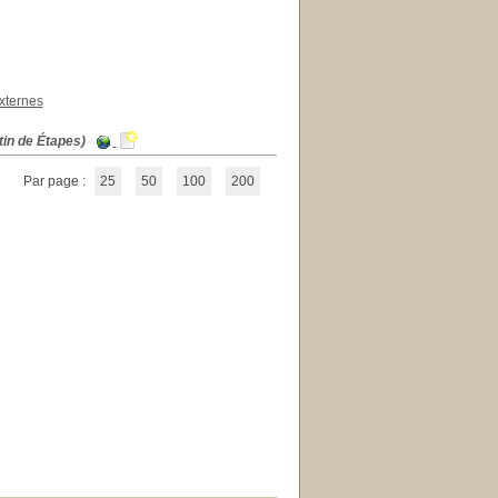
xternes
tin de Étapes)
Par page :
25
50
100
200