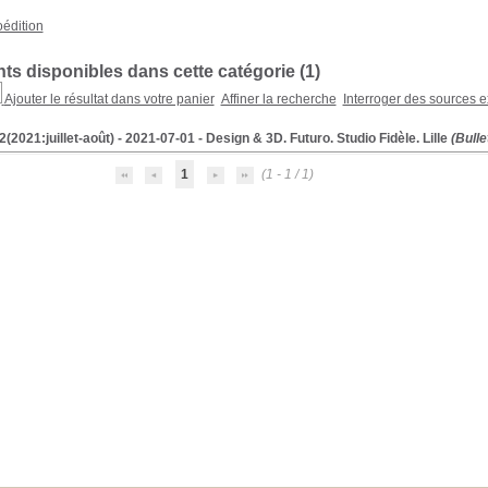
oédition
s disponibles dans cette catégorie (
1
)
Ajouter le résultat dans votre panier
Affiner la recherche
Interroger des sources e
(2021:juillet-août) - 2021-07-01 - Design & 3D. Futuro. Studio Fidèle. Lille
(Bulle
1
(1 - 1 / 1)