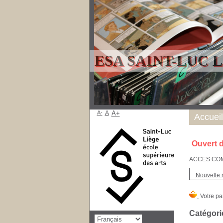
ESA SAINT-LUC 
A-
A
A+
Accueil
Ouvert d
ACCES COMPT
Nouvelle 
Catégori