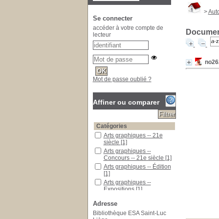
>
Aut
Se connecter
accéder à votre compte de
Document
lecteur
no262
Mot de passe oublié ?
Affiner ou comparer
Catégories
Arts graphiques -- 21e
siècle
[1]
Arts graphiques --
Concours -- 21e siècle
[1]
Arts graphiques -- Édition
[1]
Arts graphiques --
Expositions
[1]
Arts graphiques --
Adresse
Logiciels
[1]
Bibliothèque ESA Saint-Luc
Autoédition
[1]