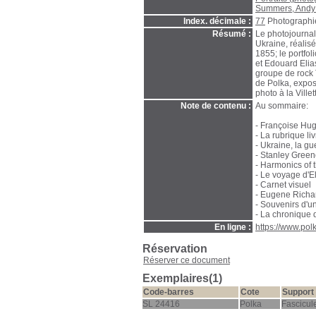
Summers, Andy (
Index. décimale :
77
Photographi
Résumé :
Le photojourna
Ukraine, réalis
1855; le portfo
et Edouard Elia
groupe de rock 
de Polka, expos
photo à la Villet
Note de contenu :
Au sommaire:
- Françoise Hugu
- La rubrique l
- Ukraine, la gu
- Stanley Greene
- Harmonics of 
- Le voyage d'E
- Carnet visuel
- Eugene Richar
- Souvenirs d'u
- La chronique 
En ligne :
https://www.po
Réservation
Réserver ce document
Exemplaires(1)
Code-barres
Cote
Support
SL 24416
Polka
Fascicul