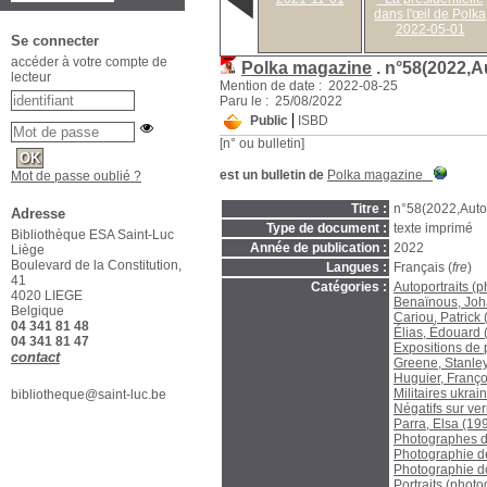
dans l'œil de Polka
2022-05-01
Se connecter
accéder à votre compte de
Polka magazine
.
n°58(2022,
lecteur
Mention de date : 2022-08-25
Paru le : 25/08/2022
Public
ISBD
[n° ou bulletin]
est un bulletin de
Polka magazine
Mot de passe oublié ?
Titre :
n°58(2022,Auto
Adresse
Type de document :
texte imprimé
Bibliothèque ESA Saint-Luc
Année de publication :
2022
Liège
Boulevard de la Constitution,
Langues :
Français (
fre
)
41
Catégories :
Autoportraits (
4020 LIEGE
Benaïnous, Joha
Belgique
Cariou, Patrick (
04 341 81 48
Élias, Édouard (
04 341 81 47
Expositions de 
contact
Greene, Stanle
Huguier, Françoi
Militaires ukrai
bibliotheque@saint-luc.be
Négatifs sur ver
Parra, Elsa (1990
Photographes de
Photographie de 
Photographie do
Portraits (photo