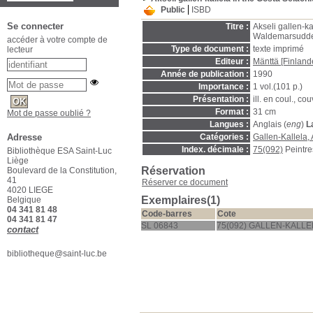
Public
ISBD
Se connecter
Titre :
Akseli gallen-k
Waldemarsudd
accéder à votre compte de
Type de document :
texte imprimé
lecteur
Editeur :
Mänttä [Finland
Année de publication :
1990
Importance :
1 vol.(101 p.)
Présentation :
ill. en coul., couv
Format :
31 cm
Mot de passe oublié ?
Langues :
Anglais (
eng
)
L
Catégories :
Gallen-Kallela,
Adresse
Index. décimale :
75(092)
Peintre
Bibliothèque ESA Saint-Luc
Liège
Réservation
Boulevard de la Constitution,
41
Réserver ce document
4020 LIEGE
Exemplaires(1)
Belgique
04 341 81 48
Code-barres
Cote
04 341 81 47
SL 06843
75(092) GALLEN-KALLE
contact
bibliotheque@saint-luc.be