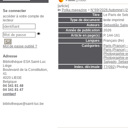
Public
ISBD
[article]
in
Polka magazine
>
N°69(2026:Automne) (2
Se connecter
Titre :
Le Paris de Se
accéder à votre compte de
Type de document :
texte imprimé
lecteur
Auteurs :
Sebastião Salga
Année de publication :
2026
Article en page(s) :
P. 144-161
Langues :
Français (
fre
)
Catégories :
Paris (France) -
Mot de passe oublié ?
Paris (France) -
Photographie en 
Adresse
Photographie en 
Salgado, Sebas
Bibliothèque ESA Saint-Luc
Liège
Index. décimale :
77(092)
Photog
Boulevard de la Constitution,
41
4020 LIEGE
Belgique
04 341 81 48
04 341 81 47
contact
bibliotheque@saint-luc.be