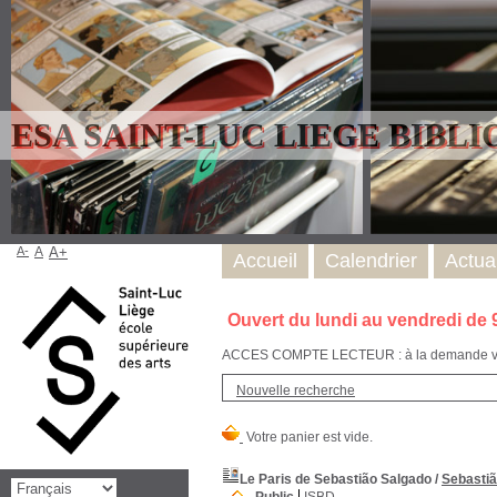
ESA SAINT-LUC LIEGE BIBL
A-
A
A+
Accueil
Calendrier
Actual
Ouvert du lundi au vendredi de 
ACCES COMPTE LECTEUR : à la demande via l
Nouvelle recherche
Le Paris de Sebastião Salgado
/
Sebastiã