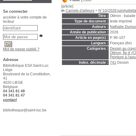
Public
ISBD
[article]
in
Carnets d'ailleurs
>
N°10(2026:juin/juillet/
Se connecter
Titre :
Oléron : balade
accéder à votre compte de
Type de document :
texte imprimé
lecteur
Auteurs :
Nathalie Durous
Année de publication :
2026
Article en page(s) :
P. 96-107
Langues :
Français (
fre
)
Catégories :
Dessin au crayo
Mot de passe oublié ?
Oléron, Île d' (
Peinture à l'aqu
Adresse
Index. décimale :
741
Dessin
Bibliothèque ESA Saint-Luc
Liège
Boulevard de la Constitution,
41
4020 LIEGE
Belgique
04 341 81 48
04 341 81 47
contact
bibliotheque@saint-luc.be