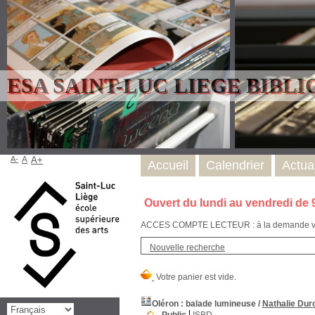
ESA SAINT-LUC LIEGE BIBL
A-
A
A+
Accueil
Calendrier
Actual
Ouvert du lundi au vendredi de 
ACCES COMPTE LECTEUR : à la demande via l
Nouvelle recherche
Oléron : balade lumineuse
/
Nathalie Dur