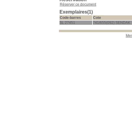
Réserver ce document
Exemplaires(1)
Code-barres
Cote
SL 27451
741/655(092) SENDAK
Men