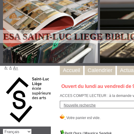
ESA SAINT-LUC LIEGE BIBL
A-
A
A+
Accueil
Calendrier
Actual
Ouvert du lundi au vendredi de 
ACCES COMPTE LECTEUR : à la demande via l
Nouvelle recherche
Petit Ours
/
Maurice Sendak