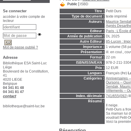
Public
ISBD
Se connecter
Titre :
Petit Ours
Type de document :
texte imprimé
accéder à votre compte de
lecteur
Auteurs :
Maurice Senda
Agnès Desarth
Editeur :
Paris : L'École d
Année de publication :
DL 2025
Autre Editeur :
85-Luçon : Impr.
Importance :
1 volume (58 p
Mot de passe oublié ?
Présentation :
ill. en coul., couv
Format :
22 cm
Adresse
ISBN/ISSN/EAN :
978-2-211-330
Bibliothèque ESA Saint-Luc
Liège
Prix :
12 EUR
Boulevard de la Constitution,
Langues :
Français (
fre
)
L
41
Catégories :
Anniversaires -
4020 LIEGE
Oursons -- Ouv
Belgique
Sendak, Mauric
04 341 81 48
Vêtements -- O
04 341 81 47
Index. décimale :
741/655(092)
I
contact
Résumé :
Il neige.
bibliotheque@saint-luc.be
Petit-Ours a froid
Sa maman lui d
voudrait Petit-O
Voici la premièr
Réservation