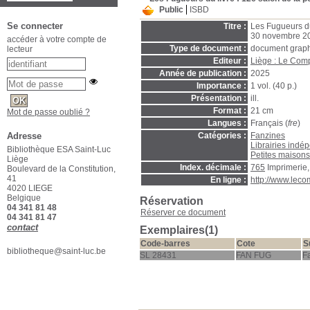
Public
ISBD
Se connecter
Titre :
Les Fugueurs du 
30 novembre 202
accéder à votre compte de
Type de document :
document graph
lecteur
Editeur :
Liège : Le Comp
Année de publication :
2025
Importance :
1 vol. (40 p.)
Présentation :
ill.
Format :
21 cm
Mot de passe oublié ?
Langues :
Français (
fre
)
Catégories :
Fanzines
Adresse
Librairies indé
Bibliothèque ESA Saint-Luc
Petites maisons 
Liège
Index. décimale :
765
Imprimerie,
Boulevard de la Constitution,
41
En ligne :
http://www.lecom
4020 LIEGE
Belgique
Réservation
04 341 81 48
Réserver ce document
04 341 81 47
contact
Exemplaires(1)
Code-barres
Cote
S
bibliotheque@saint-luc.be
SL 28431
FAN FUG
F