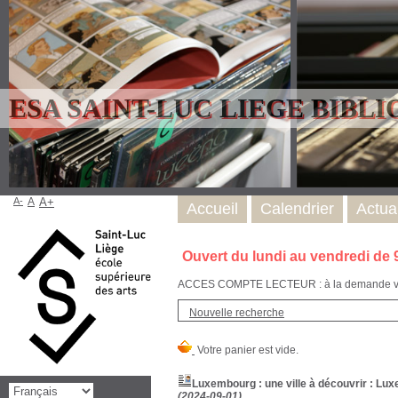
ESA SAINT-LUC LIEGE BIBL
A-
A
A+
Accueil
Calendrier
Actual
Ouvert du lundi au vendredi de 
ACCES COMPTE LECTEUR : à la demande via l
Nouvelle recherche
Luxembourg : une ville à découvrir : Lu
(2024-09-01)