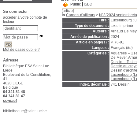
Public
ISBD
[article]
Se connecter
in
Carnets d'ailleurs
>
N°3(2024:septembre/o
accéder à votre compte de
Titre :
Luxembourg : un
lecteur
Type de document :
texte imprimé
Auteurs :
Arnaud De Meyer
Année de publication :
2024
Article en page(s) :
P. 78-91
Langues :
Français (
fre
)
Mot de passe oublié ?
Catégories :
Aquarelle -- 21e
De Meyer, Arnaud
Adresse
Dessin -- Tech
Dessin au crayo
Bibliothèque ESA Saint-Luc
Dessin d'archit
Liège
Luxembourg (Lu
Boulevard de la Constitution,
Luxembourg (Lu
41
4020 LIEGE
Index. décimale :
741
Dessin
Belgique
04 341 81 48
04 341 81 47
contact
bibliotheque@saint-luc.be