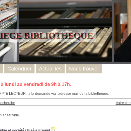
LIEGE BIBLIOTHEQUE
Calendrier
Actualités
Nous trouver
u lundi au vendredi de 9h à 17h.
E LECTEUR : à la demande via l'adresse mail de la bibliothèque.
recherche
Votre co
phie et société
/
Gisèle Freund