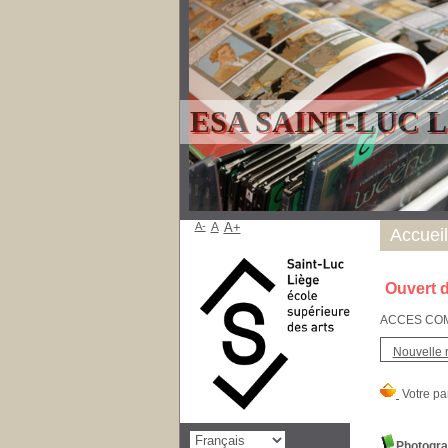
ESA SAINT-LUC 
A-
A
A+
Accueil
Ouvert d
ACCES COMPT
Nouvelle 
Photogra