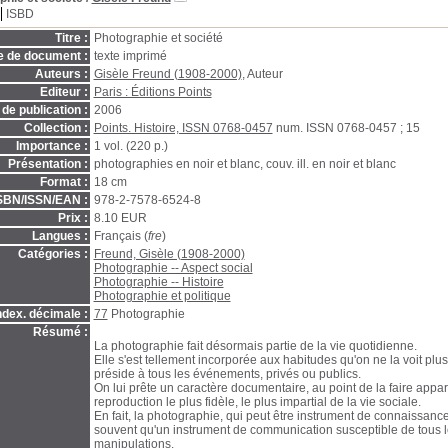
ISBD
Titre :
Photographie et société
e de document :
texte imprimé
Auteurs :
Gisèle Freund (1908-2000)
, Auteur
Editeur :
Paris : Éditions Points
de publication :
2006
Collection :
Points. Histoire, ISSN 0768-0457
num. ISSN 0768-0457 ; 15
Importance :
1 vol. (220 p.)
Présentation :
photographies en noir et blanc, couv. ill. en noir et blanc
Format :
18 cm
SBN/ISSN/EAN :
978-2-7578-6524-8
Prix :
8.10 EUR
Langues :
Français (
fre
)
Catégories :
Freund, Gisèle (1908-2000)
Photographie -- Aspect social
Photographie -- Histoire
Photographie et politique
ndex. décimale :
77
Photographie
Résumé :
La photographie fait désormais partie de la vie quotidienne.
Elle s'est tellement incorporée aux habitudes qu'on ne la voit plus 
préside à tous les événements, privés ou publics.
On lui prête un caractère documentaire, au point de la faire app
reproduction le plus fidèle, le plus impartial de la vie sociale.
En fait, la photographie, qui peut être instrument de connaissance 
souvent qu'un instrument de communication susceptible de tous le
manipulations.