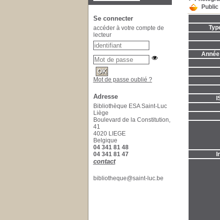
Public
Se connecter
Typ
accéder à votre compte de
lecteur
Année 
Mot de passe oublié ?
Adresse
I
Bibliothèque ESA Saint-Luc
Liège
Boulevard de la Constitution,
41
4020 LIEGE
Belgique
04 341 81 48
I
04 341 81 47
contact
bibliotheque@saint-luc.be