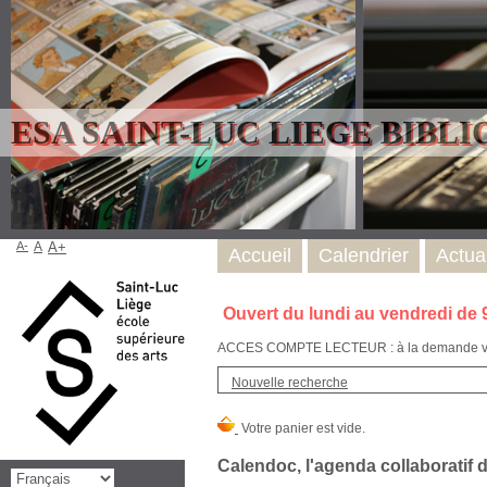
ESA SAINT-LUC LIEGE BIBL
A-
A
A+
Accueil
Calendrier
Actual
Ouvert du lundi au vendredi de 
ACCES COMPTE LECTEUR : à la demande via l
Nouvelle recherche
Calendoc, l'agenda collaboratif d