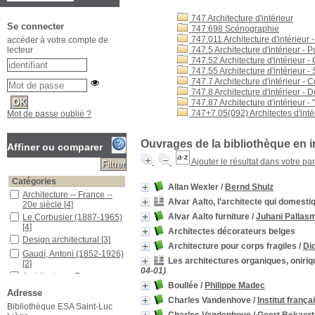
747 Architecture d'intérieur
Se connecter
747:698 Scénographie
747.011 Architecture d'intérieur 
accéder à votre compte de
747.5 Architecture d'intérieur - 
lecteur
747.52 Architecture d'intérieur 
747.55 Architecture d'intérieur -
747.7 Architecture d'intérieur - C
747.8 Architecture d'intérieur -
747.87 Architecture d'intérieur -
747+7.05(092) Architectes d'inté
Mot de passe oublié ?
Ouvrages de la bibliothèque en i
Affiner ou comparer
Ajouter le résultat dans votre pa
Catégories
Allan Wexler
/
Bernd Shulz
Architecture -- France --
Alvar Aalto, l’architecte qui domestiq
20e siècle
[4]
Alvar Aalto furniture
/
Juhani Pallas
Le Corbusier (1887-1965)
[4]
Architectes décorateurs belges
Design architectural
[3]
Architecture pour corps fragiles
/
Did
Gaudí, Antoni (1852-1926)
Les architectures organiques, oniriq
[2]
04-01)
Architectes -- Espagne --
Boullée
/
Philippe Madec
20e siècle
[2]
Adresse
Architectes -- Finlande --
Charles Vandenhove
/
Institut franç
Bibliothèque ESA Saint-Luc
20e siècle
[2]