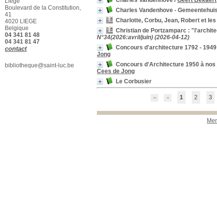
Charles Vandenhove
/
Geert Bekaert
Liège
Aalto, Alvar (1898-1976)
Boulevard de la Constitution,
Charles Vandenhove - Gemeentehui
[2]
41
Horta, Victor (1861 - 1947)
Charlotte, Corbu, Jean, Robert et le
4020 LIEGE
[2]
Belgique
Christian de Portzamparc : "l'archi
04 341 81 48
Architecture -- Concours --
N°34(2026:avril/juin) (2026-04-12)
04 341 81 47
Histoire
[2]
Concours d'architecture 1792 - 1949
contact
Architecture -- Dessins et
Jong
plans
[2]
Concours d'Architecture 1950 à nos 
bibliotheque@saint-luc.be
Design -- France -- 20e
Cees de Jong
siècle
[2]
Le Corbusier
Décoration intérieure --
France -- 20e siècle
[2]
1
2
3
Prouvé, Jean (1901-1984)
[2]
Projets d'architecture --
Histoire
[2]
Men
Chareau, Pierre (1883-
1950)
[2]
Architecture publique --
Histoire
[2]
Breuer, Marcel (1902-
1981)
[2]
Musée d'Orsay (Paris)
[1]
Fonctionnalisme
(architecture)
[1]
Fondation Cartier pour
l'art contemporain
[1]
Frank, Jean-Michel (1895-