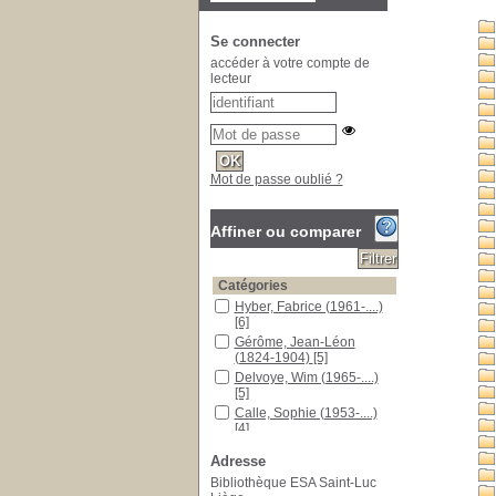
Se connecter
accéder à votre compte de
lecteur
Mot de passe oublié ?
Affiner ou comparer
Catégories
Hyber, Fabrice (1961-....)
[6]
Gérôme, Jean-Léon
(1824-1904)
[5]
Delvoye, Wim (1965-....)
[5]
Calle, Sophie (1953-....)
[4]
Man Ray (1890-1976)
[4]
Adresse
Penone, Giuseppe
Bibliothèque ESA Saint-Luc
(1947-....)
[4]