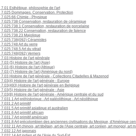
7.01 Esthétique, philosophie de l'art
7.025 Dommages. Conservation. Protection
7.025:66 Chimie - Physique
7.025:738 Conservation, restauration de céramique
7.025:738.1 Conservation, restauration de porcelaine
7.025:738.22 Conservation, restauration de faïence
7.025:738.23 Majolique
7.025:738(092) Céramistes
7.025:748 Art du verre
7.025:748.5 Art du vitrail
7.025:748(092) Verriers
7.03 Histoire de l'art générale
7.03 (5) Histoire de l'art (Asie)
7.03 (6) Histoire de l'art (Afrique)
7.03 (7) Histoire de l'art (Amérique du nord)
7.03 Histoire de l'art générale - Collections Citadelles & Mazenod
7.03(4) Histoire de l'art générale - Europe
7.03(493) Histoire de l'art générale en Belgique
7.03(5) Histoire de l'art générale - Asie
7.03(8) Histoire de l'art générale - Amérique centrale et du sud
7.031.1 Art préhistorique - Art paléolithique - Art néolithique
7.031.2 Art primitif
7.031.5 Art primitif asiatique et australien
7.031.6 Art primitif africain
7.031.7 Art primitif américain
7.031.8 Art précolombien des anciennes civilisations du Mexique, d'Amérique cen
7.032.11 Art chinois, art tibétain, art de l'Asie centrale, art coréen, art mongol, ar
7.032.12 Art japonais
7.032.14 Art indien et de l'Asie du Sud-Est