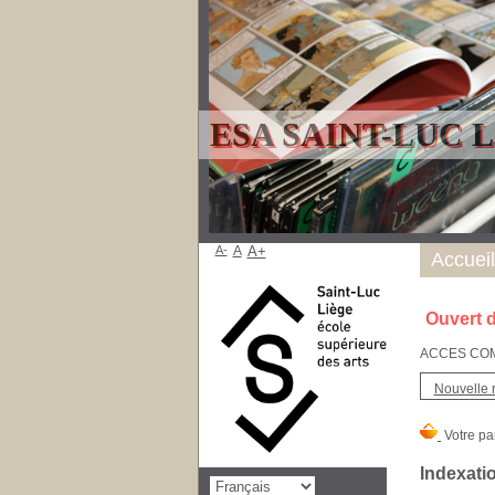
ESA SAINT-LUC 
A-
A
A+
Accueil
Ouvert d
ACCES COMPT
Nouvelle 
Indexatio