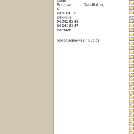
Liège
Mapplethorpe, Robert
Boulevard de la Constitution,
(1946-1989)
[4]
41
Kupka, František (1871-
4020 LIEGE
1957)
[4]
ass
Belgique
04 341 81 48
Picasso, Pablo (1881-
04 341 81 47
1973)
[4]
contact
Cattelan, Maurizio (1960 -
...)
[4]
bibliotheque@saint-luc.be
Magritte, René (1898-
1967)
[4]
Bosch, Jérôme (1450?
-1516)
[4]
Dalí, Salvador (1904-
1989)
[4]
Huyghe, Pierre (1962 -...)
[4]
Voyages -- Dans l'art
[4]
Warhol, Andy (1928-1987)
[4]
Peinture de paysage --
19e siècle
[3]
Saraceno, Tomás
(1973-....)
[3]
Art et mythologie
[3]
Art -- Thèmes, motifs
[3]
Sexualité -- Dans l'art --
Histoire
[3]