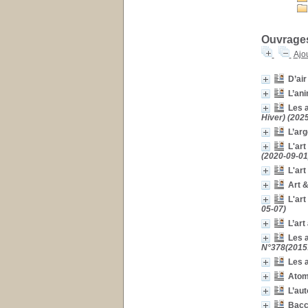
Ólafur Elíasson (1967-....)
[3]
Kandinsky, Wassily (1866-
1944)
[3]
Ouvrages 
Tintoret, Le (1518?-1594)
Ajou
[3]
Hanson, Duane (1925-
D’air
1996)
[3]
Signes et symboles --
L’ani
Dans l'art
[3]
Les a
Lichtenstein, Roy (1923-
Hiver) (202
1997)
[3]
L’arg
Spoerri, Daniel (1930-....)
[3]
L'art
(2020-09-01
Esthétique
[3]
L'art
Dion, Mark (1961-....)
[3]
Art 
McCarthy, Paul (1945-....)
[3]
L'art
Bazille, Frédéric (1841-
05-07)
1870)
[2]
L’art
Goya, Francisco de (1746-
Les a
1828 )
[2]
N°378(2015
Sémiotique et art
[2]
Les a
Sasnal, Wilhelm (1972-....)
[2]
Atom
Schiele, Egon (1890-
L’aut
1918)
[2]
Bacch