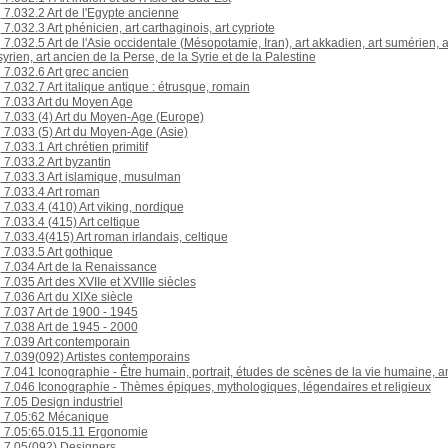
7.032.2 Art de l'Egypte ancienne
7.032.3 Art phénicien, art carthaginois, art cypriote
7.032.5 Art de l'Asie occidentale (Mésopotamie, Iran), art akkadien, art sumérien, a
yrien, art ancien de la Perse, de la Syrie et de la Palestine
7.032.6 Art grec ancien
7.032.7 Art italique antique : étrusque, romain
7.033 Art du Moyen Age
7.033 (4) Art du Moyen-Age (Europe)
7.033 (5) Art du Moyen-Age (Asie)
7.033.1 Art chrétien primitif
7.033.2 Art byzantin
7.033.3 Art islamique, musulman
7.033.4 Art roman
7.033.4 (410) Art viking, nordique
7.033.4 (415) Art celtique
7.033.4(415) Art roman irlandais, celtique
7.033.5 Art gothique
7.034 Art de la Renaissance
7.035 Art des XVIIe et XVIIIe siècles
7.036 Art du XIXe siècle
7.037 Art de 1900 - 1945
7.038 Art de 1945 - 2000
7.039 Art contemporain
7.039(092) Artistes contemporains
7.041 Iconographie - Être humain, portrait, études de scènes de la vie humaine, a
7.046 Iconographie - Thèmes épiques, mythologiques, légendaires et religieux
7.05 Design industriel
7.05:62 Mécanique
7.05:65.015.11 Ergonomie
7.05(092) Designers