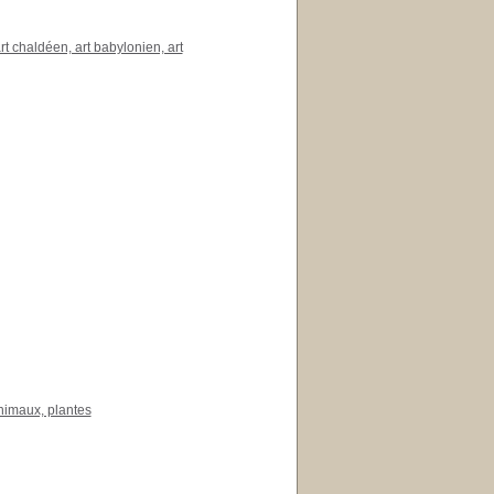
rt chaldéen, art babylonien, art
nimaux, plantes