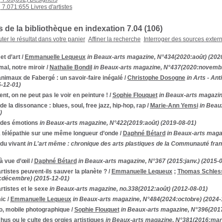
7.071:655 Livres d'artistes
de la bibliothèque en indexation 7.04 (
106
)
ter le résultat dans votre panier
Affiner la recherche
Interroger des sources exter
 et d’art
/
Emmanuelle Lequeux
in Beaux-arts magazine, N°434(2020:août) (202
mal, notre miroir
/
Nathalie Bondil
in Beaux-arts magazine, N°437(2020:novembr
nimaux de Fabergé : un savoir-faire inégalé
/
Christophe Dosogne
in Arts - An
5-12-01)
ent, on ne peut pas le voir en peinture !
/
Sophie Flouquet
in Beaux-arts magazin
 de la dissonance : blues, soul, free jazz, hip-hop, rap
/
Marie-Ann Yemsi
in Beau
)
 des émotions
in Beaux-arts magazine, N°422(2019:août) (2019-08-01)
& télépathie sur une même longueur d’onde
/
Daphné Bétard
in Beaux-arts maga
 du vivant
in L'art même : chronique des arts plastiques de la Communauté fran
 à vue d’œil
/
Daphné Bétard
in Beaux-arts magazine, N°367 (2015:janv.) (2015-
rtistes peuvent-ils sauver la planète ?
/
Emmanuelle Lequeux
;
Thomas Schles
:décembre) (2015-12-01)
rtistes et le sexe
in Beaux-arts magazine, no.338(2012:août) (2012-08-01)
ic
/
Emmanuelle Lequeux
in Beaux-arts magazine, N°484(2024:octobre) (2024-
o, mobile photographique
/
Sophie Flouquet
in Beaux-arts magazine, N°396(2017
us ou le culte des orgies artistiques
in Beaux-arts magazine, N°381(2016:mar