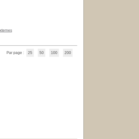
xternes
Par page :
25
50
100
200