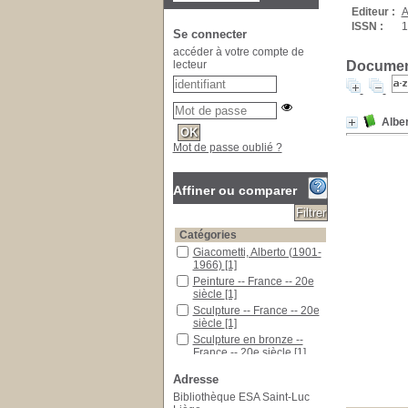
Editeur :
A
ISSN :
1
Se connecter
accéder à votre compte de
Document
lecteur
Albe
Mot de passe oublié ?
Affiner ou comparer
Catégories
Giacometti, Alberto (1901-
1966)
[1]
Peinture -- France -- 20e
siècle
[1]
Sculpture -- France -- 20e
siècle
[1]
Sculpture en bronze --
France -- 20e siècle
[1]
Localisation
Adresse
ESA Saint-Luc
[1]
Bibliothèque ESA Saint-Luc