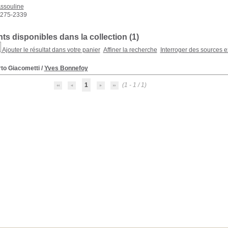
ssouline
275-2339
s disponibles dans la collection (
1
)
Ajouter le résultat dans votre panier
Affiner la recherche
Interroger des sources e
rto Giacometti
/
Yves Bonnefoy
1
(1 - 1 / 1)