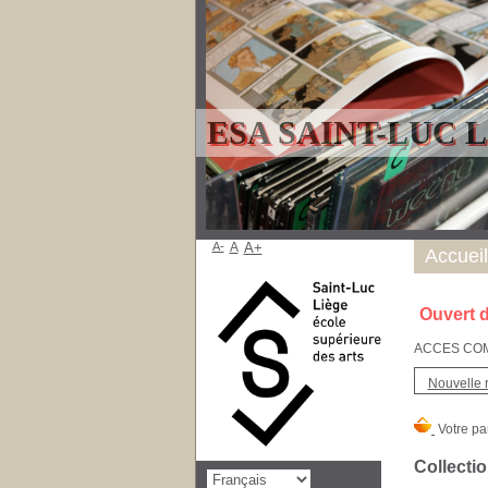
ESA SAINT-LUC 
A-
A
A+
Accueil
Ouvert d
ACCES COMPT
Nouvelle 
Collectio