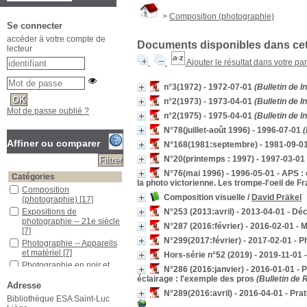
>
Composition (photographie)
Se connecter
accéder à votre compte de
Documents disponibles dans cett
lecteur
Ajouter le résultat dans votre pa
n°3(1972) - 1972-07-01
(Bulletin de I
n°2(1973) - 1973-04-01
(Bulletin de I
Mot de passe oublié ?
n°2(1975) - 1975-04-01
(Bulletin de I
N°78(juillet-août 1996) - 1996-07-01
(
Affiner ou comparer
N°168(1981:septembre) - 1981-09-0
N°20(printemps : 1997) - 1997-03-01 -
N°76(mai 1996) - 1996-05-01 - APS : 
Catégories
la photo victorienne. Les trompe-l'oeil de Fr
Composition
Composition visuelle
/
David Präkel
(photographie)
[17]
N°253 (2013:avril) - 2013-04-01 - Dé
Expositions de
photographie -- 21e siècle
N°287 (2016:février) - 2016-02-01 - 
[7]
N°299(2017:février) - 2017-02-01 - P
Photographie -- Appareils
et matériel
[7]
Hors-série n°52 (2019) - 2019-11-01 
Photographie en noir et
N°286 (2016:janvier) - 2016-01-01 - P
blanc
[6]
éclairage : l'exemple des pros
(Bulletin de
Adresse
Photographie de nus
[5]
N°289(2016:avril) - 2016-04-01 - Prat
Bibliothèque ESA Saint-Luc
Photographie de paysage