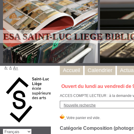
ESA SAINT-LUC LIEGE BIBL
A-
A
A+
Accueil
Calendrier
Actual
Ouvert du lundi au vendredi de 
ACCES COMPTE LECTEUR : à la demande via l
Nouvelle recherche
Catégorie Composition (photogr