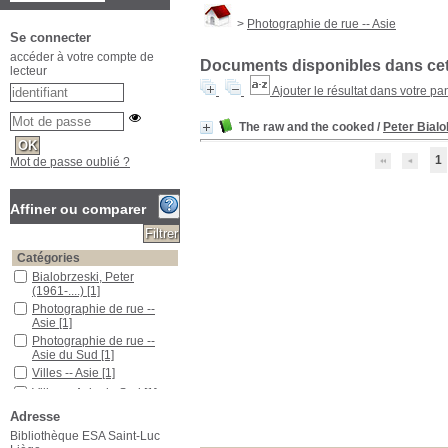
>
Photographie de rue -- Asie
Se connecter
accéder à votre compte de
Documents disponibles dans cett
lecteur
Ajouter le résultat dans votre pa
The raw and the cooked
/
Peter Bialo
1
Mot de passe oublié ?
Affiner ou comparer
Catégories
Bialobrzeski, Peter
(1961-....)
[1]
Photographie de rue --
Asie
[1]
Photographie de rue --
Asie du Sud
[1]
Villes -- Asie
[1]
Villes -- Asie du Sud
[1]
Adresse
Localisation
ESA Saint-Luc
[1]
Bibliothèque ESA Saint-Luc