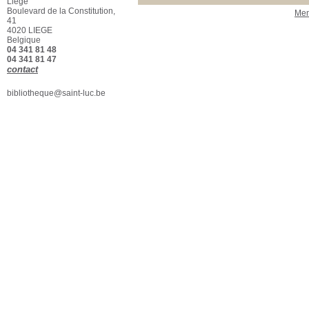
Liège
Section
Boulevard de la Constitution,
Men
Beaux-Arts - Biblio
[1]
41
4020 LIEGE
Belgique
04 341 81 48
04 341 81 47
contact
bibliotheque@saint-luc.be