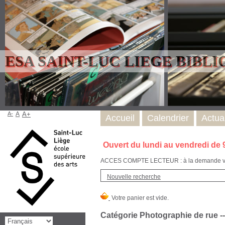
ESA SAINT-LUC LIEGE BIBL
A-
A
A+
Accueil
Calendrier
Actual
Ouvert du lundi au vendredi de 
ACCES COMPTE LECTEUR : à la demande via l
Nouvelle recherche
Catégorie Photographie de rue --