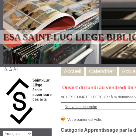
ESA SAINT-LUC LIEGE BIBL
A-
A
A+
Accueil
Calendrier
Actual
Ouvert du lundi au vendredi de 
ACCES COMPTE LECTEUR : à la demande via l
Nouvelle recherche
Catégorie Apprentissage par la 