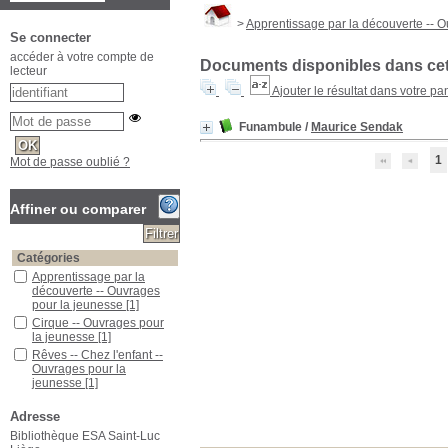
>
Apprentissage par la découverte -- 
Se connecter
accéder à votre compte de
Documents disponibles dans cett
lecteur
Ajouter le résultat dans votre pa
Funambule
/
Maurice Sendak
1
Mot de passe oublié ?
Affiner ou comparer
Catégories
Apprentissage par la
découverte -- Ouvrages
pour la jeunesse
[1]
Cirque -- Ouvrages pour
la jeunesse
[1]
Rêves -- Chez l'enfant --
Ouvrages pour la
jeunesse
[1]
Sendak, Maurice (1928-
2012)
[1]
Adresse
Bibliothèque ESA Saint-Luc
Localisation