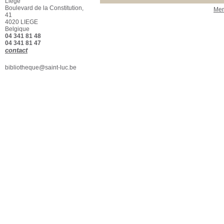
Liège
ESA Saint-Luc
[1]
Boulevard de la Constitution,
Men
41
Section
4020 LIEGE
Beaux-Arts - Biblio
[1]
Belgique
04 341 81 48
04 341 81 47
contact
bibliotheque@saint-luc.be