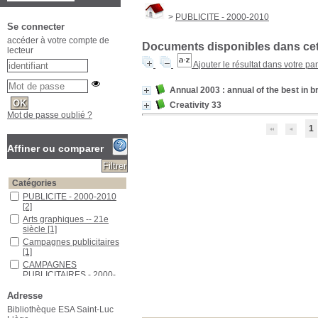
>
PUBLICITE - 2000-2010
Se connecter
accéder à votre compte de
Documents disponibles dans cett
lecteur
Ajouter le résultat dans votre pa
Annual 2003 : annual of the best in b
Creativity 33
Mot de passe oublié ?
1
Affiner ou comparer
Catégories
PUBLICITE - 2000-2010
[2]
Arts graphiques -- 21e
siècle
[1]
Campagnes publicitaires
[1]
CAMPAGNES
PUBLICITAIRES - 2000-
2010
[1]
Adresse
Localisation
Bibliothèque ESA Saint-Luc
ESA Saint-Luc
[2]