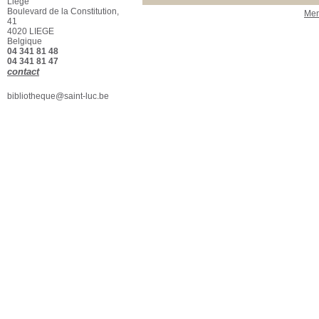
Liège
Boulevard de la Constitution,
Section
Men
41
Beaux-Arts - Biblio
[2]
4020 LIEGE
Belgique
04 341 81 48
04 341 81 47
contact
bibliotheque@saint-luc.be