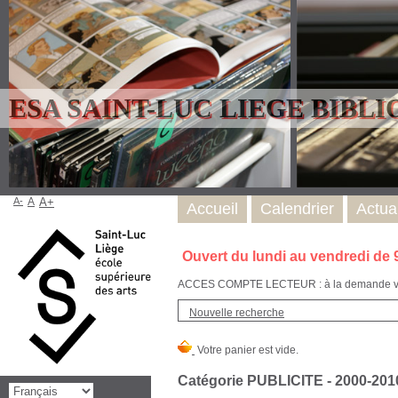
ESA SAINT-LUC LIEGE BIBL
A-
A
A+
Accueil
Calendrier
Actual
Ouvert du lundi au vendredi de 
ACCES COMPTE LECTEUR : à la demande via l
Nouvelle recherche
Catégorie PUBLICITE - 2000-201