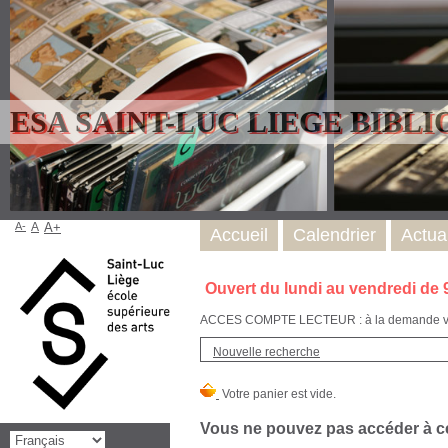
ESA SAINT-LUC LIEGE BIBL
A-
A
A+
Accueil
Calendrier
Actual
Ouvert du lundi au vendredi de 
ACCES COMPTE LECTEUR : à la demande via l
Nouvelle recherche
Vous ne pouvez pas accéder à cet