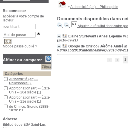
>
Authenticité (art) -- Philosophie
Se connecter
accéder à votre compte de
Documents disponibles dans cett
lecteur
Ajouter le résultat dans votre pa
Elaine Sturtevant
/
Anaël Lejeune
in 
(2010-09-21)
Giorgio de Chirico
/
Jérôme André
in
Mot de passe oublié ?
v.8:no.15(2010:automne/hiver) (2010-09-21)
Affiner ou comparer
1
Catégories
Authenticité (art) --
Philosophie
[2]
Appropriation (art) -- États-
Unis -- 20e siècle
[1]
Appropriation (art) -- États-
Unis -- 21e siècle
[1]
de Chirico, Giorgio (1888-
1978)
[1]
Femmes artistes -- États-
Adresse
Unis -- 20e siècle
[1]
Bibliothèque ESA Saint-Luc
Femmes artistes -- États-