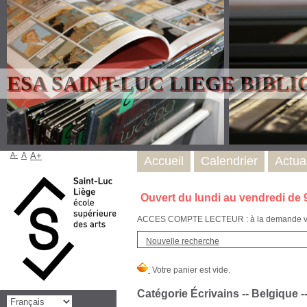
ESA SAINT-LUC LIEGE BIBL
A-
A
A+
Accueil
Calendrier
Actual
Ouvert du lundi au vendredi de 
ACCES COMPTE LECTEUR : à la demande via l
Nouvelle recherche
Catégorie Écrivains -- Belgique --