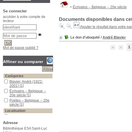
>
Écrivains -- Belgique -- 20e siècle
Se connecter
accéder à votre compte de
Documents disponibles dans cett
lecteur
Ajouter le résultat dans votre pa
Le don d'ubuquité
/
André Blavier
1
Mot de passe oublié ?
Affiner ou comparer
Catégories
Blavier, André (1922-
2001)
[1]
Écrivains -- Belgique --
20e siècle
[1]
Poètes -- Belgique -- 20e
siècle
[1]
Localisation
ESA Saint-Luc
[1]
Adresse
Section
Bibliothèque ESA Saint-Luc
Beaux-Arts - Biblio
[1]