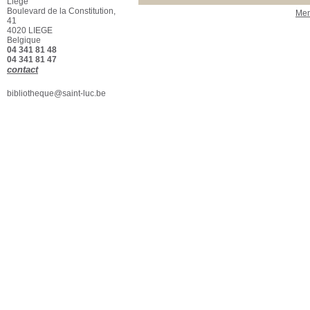
Liège
Boulevard de la Constitution,
Men
41
4020 LIEGE
Belgique
04 341 81 48
04 341 81 47
contact
bibliotheque@saint-luc.be