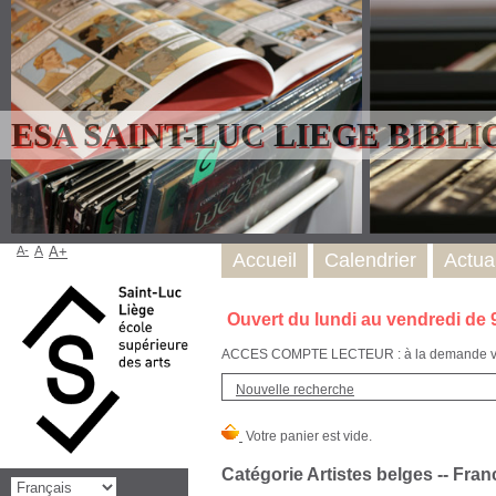
ESA SAINT-LUC LIEGE BIBL
A-
A
A+
Accueil
Calendrier
Actual
Ouvert du lundi au vendredi de 
ACCES COMPTE LECTEUR : à la demande via l
Nouvelle recherche
Catégorie Artistes belges -- Fran