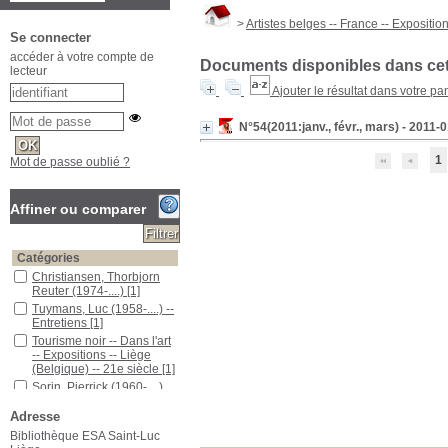
>
Artistes belges -- France -- Expositio
Se connecter
accéder à votre compte de
Documents disponibles dans cett
lecteur
Ajouter le résultat dans votre pa
N°54(2011:janv., févr., mars) - 2011-
1
Mot de passe oublié ?
Affiner ou comparer
Catégories
Christiansen, Thorbjorn
Reuter (1974-....)
[1]
Tuymans, Luc (1958-....) --
Entretiens
[1]
Tourisme noir -- Dans l'art
-- Expositions -- Liège
(Belgique) -- 21e siècle
[1]
Sorin, Pierrick (1960-....)
[1]
Adresse
Penone, Giuseppe (1947 -
...) -- Entretiens
[1]
Bibliothèque ESA Saint-Luc