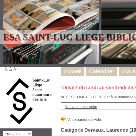
ESA SAINT-LUC LIEGE BIBL
A-
A
A+
Accueil
Calendrier
Actual
Ouvert du lundi au vendredi de 
ACCES COMPTE LECTEUR : à la demande via l
Nouvelle recherche
Catégorie Dervaux, Laurence (1961