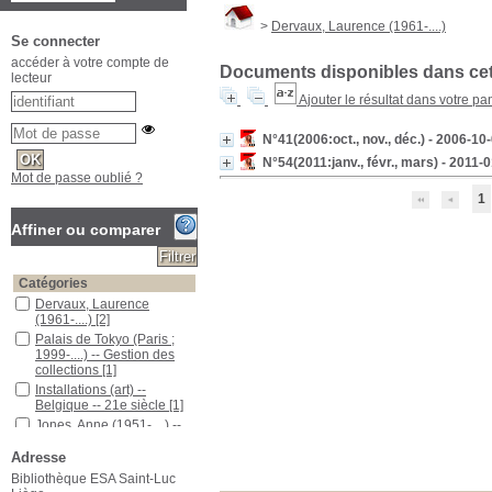
>
Dervaux, Laurence (1961-....)
Se connecter
accéder à votre compte de
Documents disponibles dans cett
lecteur
Ajouter le résultat dans votre pa
N°41(2006:oct., nov., déc.) - 2006-10
N°54(2011:janv., févr., mars) - 2011-
Mot de passe oublié ?
1
Affiner ou comparer
Catégories
Dervaux, Laurence
(1961-....)
[2]
Palais de Tokyo (Paris ;
1999-....) -- Gestion des
collections
[1]
Installations (art) --
Belgique -- 21e siècle
[1]
Jones, Anne (1951-....) --
Entretiens
[1]
Adresse
Mahoux, Paul (1959-....)
[1]
Bibliothèque ESA Saint-Luc