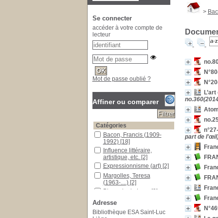
>
Bac
Se connecter
accéder à votre compte de
Document
lecteur
no.80
N°80(
Mot de passe oublié ?
N°20(
L’art
no.360(2014
Affiner ou comparer
Atom
no.2
Catégories
n°27-
Bacon, Francis (1909-
part de l'œil
1992)
[18]
Fran
Influence littéraire,
FRA
artistique, etc.
[2]
Expressionnisme (art)
[2]
Fran
Margolles, Teresa
FRAN
(1963-....)
[2]
Franc
Biennale de Lyon
[2]
Fran
Corps humain -- Dans l'art
Adresse
-- 20e siècle
[2]
N°469
Bibliothèque ESA Saint-Luc
Corps humain -- Dans l'art