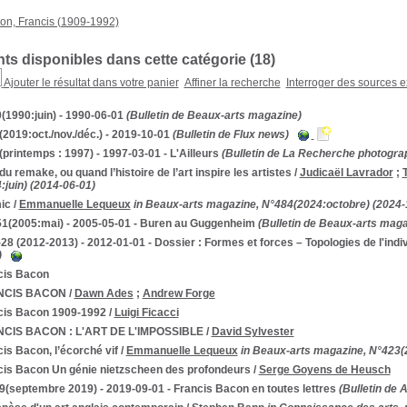
on, Francis (1909-1992)
s disponibles dans cette catégorie (
18
)
Ajouter le résultat dans votre panier
Affiner la recherche
Interroger des sources e
(1990:juin) - 1990-06-01
(Bulletin de Beaux-arts magazine)
2019:oct./nov./déc.) - 2019-10-01
(Bulletin de Flux news)
printemps : 1997) - 1997-03-01 - L'Ailleurs
(Bulletin de La Recherche photogra
 du remake, ou quand l’histoire de l’art inspire les artistes
/
Judicaël Lavrador
;
:juin) (2014-06-01)
ic
/
Emmanuelle Lequeux
in Beaux-arts magazine, N°484(2024:octobre) (2024-
51(2005:mai) - 2005-05-01 - Buren au Guggenheim
(Bulletin de Beaux-arts maga
28 (2012-2013) - 2012-01-01 - Dossier : Formes et forces – Topologies de l'ind
)
cis Bacon
NCIS BACON
/
Dawn Ades
;
Andrew Forge
cis Bacon 1909-1992
/
Luigi Ficacci
CIS BACON : L'ART DE L'IMPOSSIBLE
/
David Sylvester
is Bacon, l’écorché vif
/
Emmanuelle Lequeux
in Beaux-arts magazine, N°423(
cis Bacon Un génie nietzscheen des profondeurs
/
Serge Goyens de Heusch
(septembre 2019) - 2019-09-01 - Francis Bacon en toutes lettres
(Bulletin de 