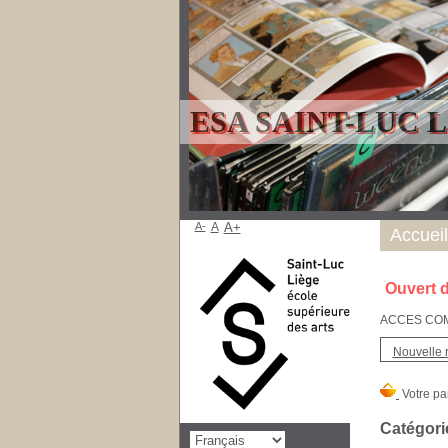
ESA SAINT-LUC 
A-
A
A+
Accueil
Ouvert d
ACCES COMPT
Nouvelle 
Catégori