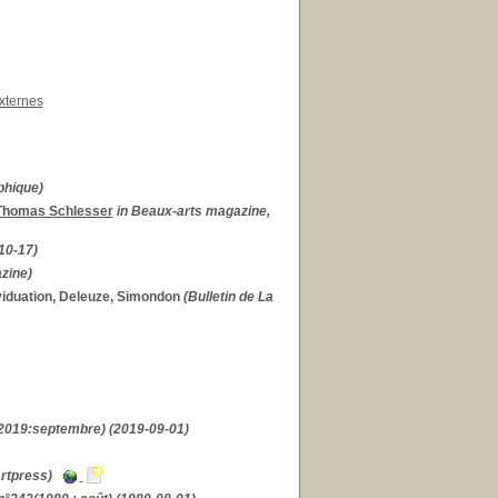
xternes
phique)
Thomas Schlesser
in Beaux-arts magazine,
10-17)
zine)
ividuation, Deleuze, Simondon
(Bulletin de La
2019:septembre) (2019-09-01)
Artpress)