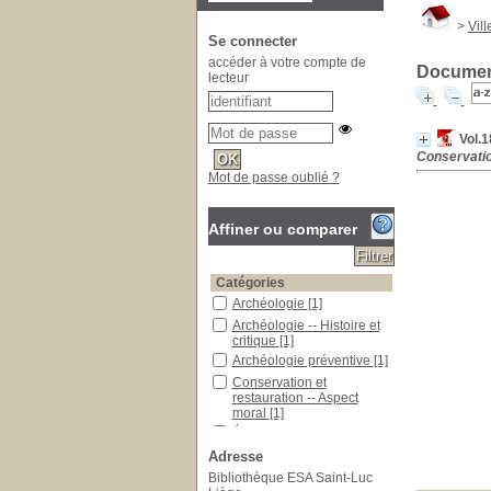
>
Vill
Se connecter
accéder à votre compte de
Document
lecteur
Vol.1
Conservation
Mot de passe oublié ?
Affiner ou comparer
Catégories
Archéologie
[1]
Archéologie -- Histoire et
critique
[1]
Archéologie préventive
[1]
Conservation et
restauration -- Aspect
moral
[1]
Éphèse (ville ancienne)
[1]
Adresse
Petrie, William Matthew
Bibliothèque ESA Saint-Luc
Flinders (1853-1942)
[1]