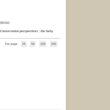
xternes
 Conservation perspectives : the Getty
Par page :
25
50
100
200