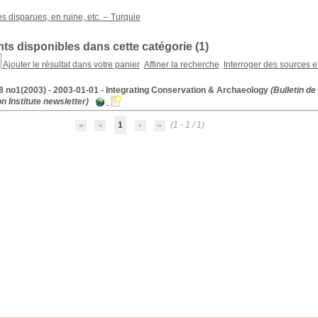
es disparues, en ruine, etc. -- Turquie
s disponibles dans cette catégorie (
1
)
Ajouter le résultat dans votre panier
Affiner la recherche
Interroger des sources e
8 no1(2003) - 2003-01-01 - Integrating Conservation & Archaeology
(Bulletin de
 Institute newsletter)
1
(1 - 1 / 1)