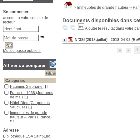
>
Immeubles de grande hauteur -- Pari
Se connecter
accéder à votre compte de
Documents disponibles dans cett
lecteur
Ajouter le résultat dans votre pa
N°385(2018:juillet) - 2018-04-02
(Bull
1
Mot de passe oublié ?
Affiner ou comparer
Catégories
Paumier, Stéphane
[1]
France -- 1968 (Journées
de mai)
[1]
Hôtel-Dieu (Carpentras,
Vaucluse)
[1]
Immeubles de grande
hauteur -- Paris (France)
[1]
Koolhaas, Rem (1944-....)
Adresse
[1]
Bibliothèque ESA Saint-Luc
Maquettes (architecture)