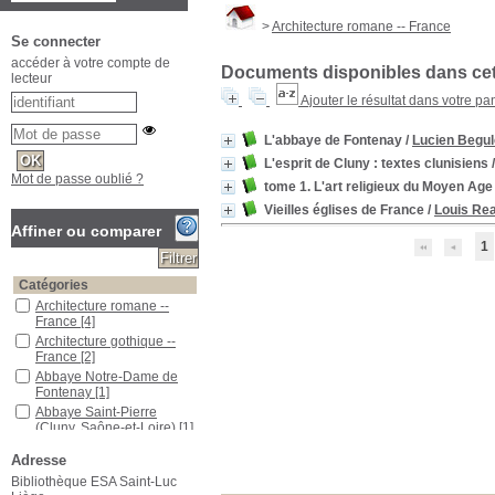
>
Architecture romane -- France
Se connecter
accéder à votre compte de
Documents disponibles dans cett
lecteur
Ajouter le résultat dans votre pa
L'abbaye de Fontenay
/
Lucien Begul
L'esprit de Cluny : textes clunisiens
Mot de passe oublié ?
tome 1. L'art religieux du Moyen Age 
Vieilles églises de France
/
Louis Re
Affiner ou comparer
1
Catégories
Architecture romane --
France
[4]
Architecture gothique --
France
[2]
Abbaye Notre-Dame de
Fontenay
[1]
Abbaye Saint-Pierre
(Cluny, Saône-et-Loire)
[1]
Architecture chrétienne --
Adresse
France -- Moyen âge
[1]
Bibliothèque ESA Saint-Luc
Architecture cistercienne