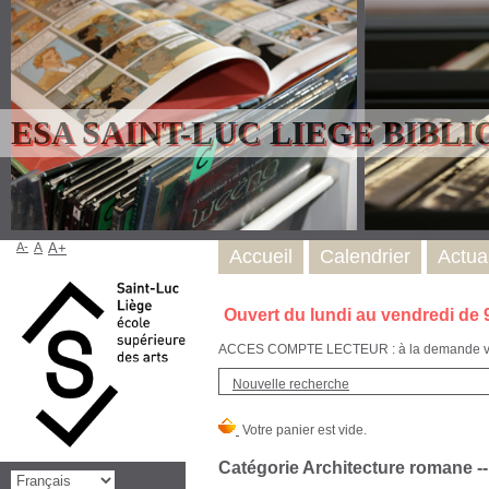
ESA SAINT-LUC LIEGE BIBL
A-
A
A+
Accueil
Calendrier
Actual
Ouvert du lundi au vendredi de 
ACCES COMPTE LECTEUR : à la demande via l
Nouvelle recherche
Catégorie Architecture romane -