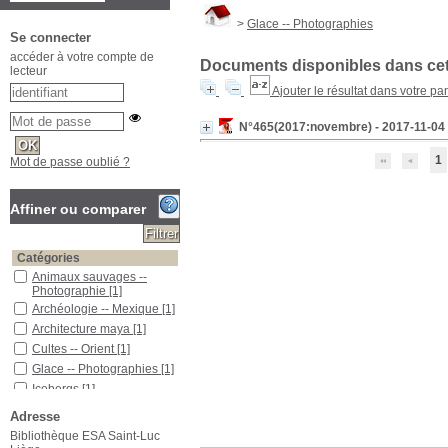
>
Glace -- Photographies
Se connecter
accéder à votre compte de
Documents disponibles dans cett
lecteur
Ajouter le résultat dans votre pa
N°465(2017:novembre) - 2017-11-04 
1
Mot de passe oublié ?
Affiner ou comparer
Catégories
Animaux sauvages --
Photographie
[1]
Archéologie -- Mexique
[1]
Architecture maya
[1]
Cultes -- Orient
[1]
Glace -- Photographies
[1]
Icebergs
[1]
Mexique - Descriptions et
Adresse
voyages
[1]
Bibliothèque ESA Saint-Luc
Pyramides -- Mexique
[1]