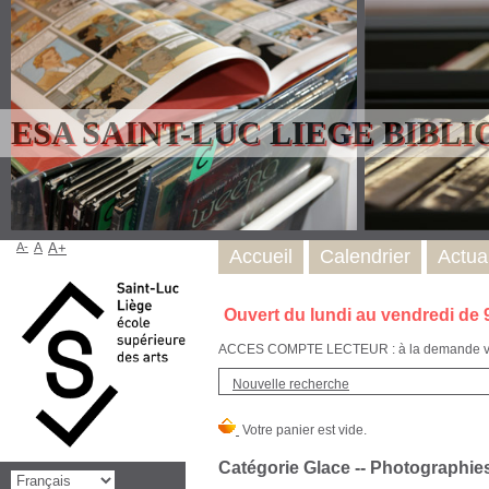
ESA SAINT-LUC LIEGE BIBL
A-
A
A+
Accueil
Calendrier
Actual
Ouvert du lundi au vendredi de 
ACCES COMPTE LECTEUR : à la demande via l
Nouvelle recherche
Catégorie Glace -- Photographie