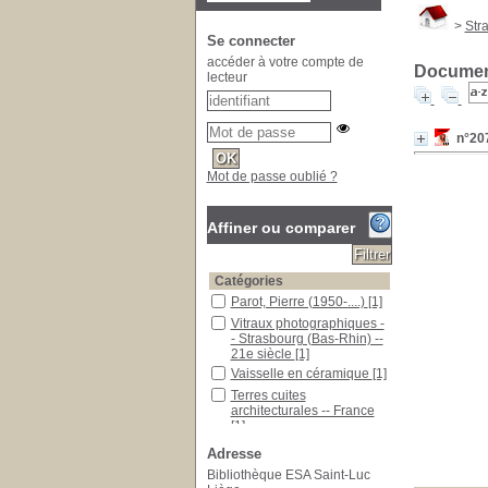
>
Str
Se connecter
accéder à votre compte de
Document
lecteur
n°207
Mot de passe oublié ?
Affiner ou comparer
Catégories
Parot, Pierre (1950-....)
[1]
Vitraux photographiques -
- Strasbourg (Bas-Rhin) --
21e siècle
[1]
Vaisselle en céramique
[1]
Terres cuites
architecturales -- France
[1]
Strasbourg (Bas-Rhin) --
Adresse
Cathédrale Notre-Dame
Bibliothèque ESA Saint-Luc
[1]