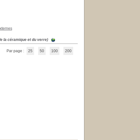
xternes
de la céramique et du verre)
Par page :
25
50
100
200