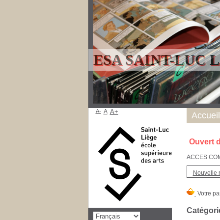
ESA SAINT-LUC 
A-
A
A+
Accueil
Ouvert d
ACCES COMPT
Nouvelle 
Catégori