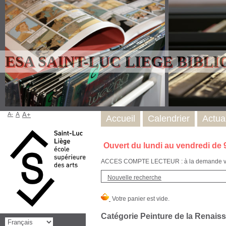
ESA SAINT-LUC LIEGE BIBL
A-
A
A+
Accueil
Calendrier
Actual
Ouvert du lundi au vendredi de 
ACCES COMPTE LECTEUR : à la demande via l
Nouvelle recherche
Catégorie Peinture de la Renaissa