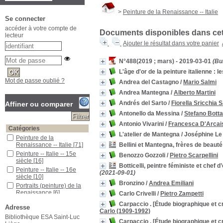
>
Peinture de la Renaissance -- Italie
Se connecter
accéder à votre compte de
Documents disponibles dans cett
lecteur
Ajouter le résultat dans votre panier
N°488(2019 ; mars) - 2019-03-01
(Bul
L'âge d'or de la peinture italienne :
Mot de passe oublié ?
Andrea del Castagno
/
Mario Salmi
Andrea Mantegna
/
Alberto Martini
Andrés del Sarto
/
Fiorella Sricchia 
Affiner ou comparer
Antonello da Messina
/
Stefano Botta
Antonio Vivarini
/
Francesca D'Arcai
Catégories
L'atelier de Mantegna / Joséphine Le 
Peinture de la
Bellini et Mantegna, frères de beauté
Renaissance -- Italie
[71]
Peinture -- Italie -- 15e
Benozzo Gozzoli
/
Pietro Scarpellini
siècle
[16]
Botticelli, peintre féministe et chef d
Peinture -- Italie -- 16e
(2021-09-01)
siècle
[10]
Bronzino
/
Andrea Emiliani
Portraits (peinture) de la
Renaissance
[6]
Carlo Crivelli
/
Pietro Zampetti
Mantegna, Andréa (1431-
Carpaccio . [Étude biographique et cri
Adresse
1506)
[6]
Carlo (1909-1992)
Bibliothèque ESA Saint-Luc
Peinture et décoration
Carpaccio . [Étude biographique et cri