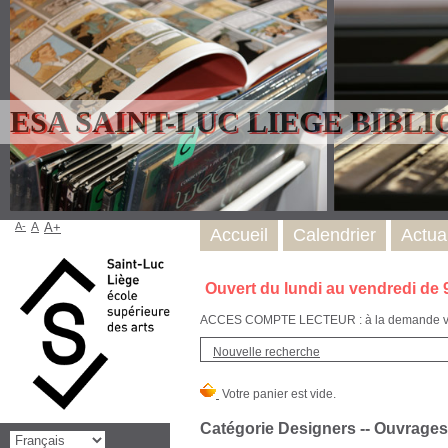
ESA SAINT-LUC LIEGE BIBL
A-
A
A+
Accueil
Calendrier
Actual
Ouvert du lundi au vendredi de 
ACCES COMPTE LECTEUR : à la demande via l
Nouvelle recherche
Catégorie Designers -- Ouvrages 