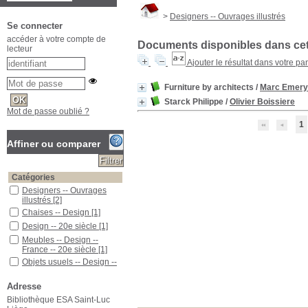
>
Designers -- Ouvrages illustrés
Se connecter
accéder à votre compte de
Documents disponibles dans cett
lecteur
Ajouter le résultat dans votre pa
Furniture by architects
/
Marc Emery
Starck Philippe
/
Olivier Boissiere
Mot de passe oublié ?
1
Affiner ou comparer
Catégories
Designers -- Ouvrages
illustrés
[2]
Chaises -- Design
[1]
Design -- 20e siècle
[1]
Meubles -- Design --
France -- 20e siècle
[1]
Objets usuels -- Design --
20e siècle
[1]
Starck, Philippe (1949 -
Adresse
....) -- Ouvrages illustrés
[1]
Bibliothèque ESA Saint-Luc
Starck, Philippe (1949-....)