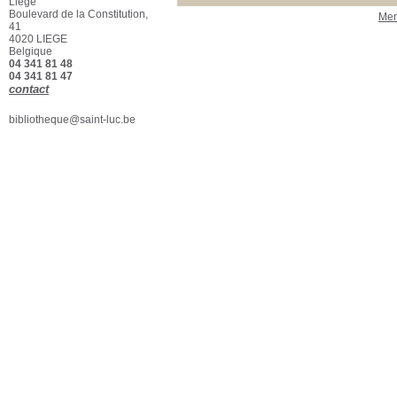
Liège
[1]
Boulevard de la Constitution,
Men
41
Localisation
4020 LIEGE
ESA Saint-Luc
[2]
Belgique
04 341 81 48
Section
04 341 81 47
Beaux-Arts - Biblio
[2]
contact
bibliotheque@saint-luc.be