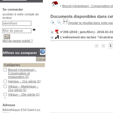
>
Biscuit (céramique) - Conservation et
Se connecter
accéder à votre compte de
Documents disponibles dans cett
lecteur
Ajouter le résultat dans votre pa
n°206 (2016 ; janv./févr.) - 2016-01-
L'enlèvement des taches "récalcitrant
Mot de passe oublié ?
1
Affiner ou comparer
Catégories
Biscuit (céramique) -
Conservation et
restauration
[2]
Haniwa -- 21e siècle
[1]
Vitraux -- Martinique --
21e siècle
[1]
Vitraux -- 20e siècle
[1]
Vapeur
[1]
Terres cuites
[1]
Adresse
Sculpture monumentale --
Bibliothèque ESA Saint-Luc