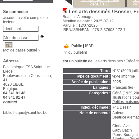
2024-10-12
202
Les arts dessinés
/ Bosser, Fréd
Se connecter
Beatrice Alemagna
accéder à votre compte de
Mention de date : 2025-07-12
lecteur
Paru le : 12/07/2025
ISBN/ISSN/EAN : 978-2-37603-172-7
Public
ISBD
Mot de passe oublié ?
[n° ou bulletin]
Adresse
est un bulletin de
Les arts dessinés
/
Frédéri
Bibliothèque ESA Saint-Luc
Titre :
N°31(2025:juill
Liège
Boulevard de la Constitution,
Type de document :
texte imprimé
41
Année de publication :
2025
4020 LIEGE
Langues :
Français (
fre
)
Belgique
Catégories :
Gébé (1929-20
04 341 81 48
Illustrations po
04 341 81 47
Petites maisons 
contact
Index. décimale :
741
Dessin
bibliotheque@saint-luc.be
Note de contenu :
Auteurs :
Beatrice Alema
Gloria Avril
Gaby Bazin
Pierre Buraglio