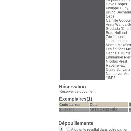
Stéphane Belzè
Dave Cooper
Philippe Cuny
Bruno Dechar
Gébé
Camille Gobou
Anna Wanda G
Grodada (Charl
Brad Holland
Zoé Jusseret
Jean Lecointre
Macha Makeïeff
Les éditions Me
Gabriele Münte
Emmanuel Pier
Nicolas Presl
Ravenswatch
Claire Schvartz
Nando von Arb
Y5/P5
Réservation
Réserver ce document
Exemplaires(1)
Code-barres
Cote
S
SL 28326
ARTS DESSINÉS
F
Dépouillements
Ajouter le résultat dans votre panier