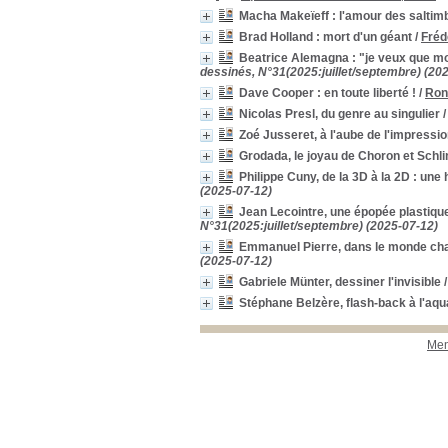
Macha Makeïeff : l'amour des salti
Brad Holland : mort d'un géant
/
Fréd
Beatrice Alemagna : "je veux que mo
dessinés, N°31(2025:juillet/septembre) (20
Dave Cooper : en toute liberté !
/
Ron
Nicolas Presl, du genre au singulier
Zoé Jusseret, à l'aube de l'impressi
Grodada, le joyau de Choron et Schl
Philippe Cuny, de la 3D à la 2D : une
(2025-07-12)
Jean Lecointre, une épopée plastique
N°31(2025:juillet/septembre) (2025-07-12)
Emmanuel Pierre, dans le monde cha
(2025-07-12)
Gabriele Münter, dessiner l'invisible
Stéphane Belzère, flash-back à l'aqu
Men