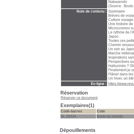
Nakasendo
(Source : Bout
Note de contenu :
Sommaire :
Brèves de voya
Culture voyage.
Une histoire de
Microcosmos sur
Le rythme de l'
Japon :
Toutes ces petit
Chemin sinueux 
Un soir au Japo
Marche milléna
Inspirations san
Perspectives su
Hallucinée ? Sh
Finalement je s
Flâner dans les
Un hiver, un été
En ligne :
https://www.re
Réservation
Réserver ce document
Exemplaires(1)
Code-barres
Cote
SL 28324
Bouts du monde
Dépouillements