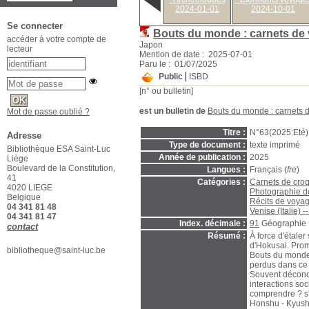
2024-01-01
2024-10-01
Se connecter
Bouts du monde : carnets de
accéder à votre compte de
Japon
lecteur
Mention de date : 2025-07-01
Paru le : 01/07/2025
Public
ISBD
[n° ou bulletin]
est un bulletin de
Bouts du monde : carnets 
Mot de passe oublié ?
Titre :
N°63(2025:Eté)
Adresse
Type de document :
texte imprimé
Bibliothèque ESA Saint-Luc
Année de publication :
2025
Liège
Boulevard de la Constitution,
Langues :
Français (
fre
)
41
Catégories :
Carnets de croq
4020 LIEGE
Photographie do
Belgique
Récits de voyag
04 341 81 48
Venise (Italie) -
04 341 81 47
Index. décimale :
91
Géographie
contact
Résumé :
À force d'étaler
d'Hokusai. Prom
bibliotheque@saint-luc.be
Bouts du monde 
perdus dans ce 
Souvent déconce
interactions soc
comprendre ? s'i
Honshu - Kyushu