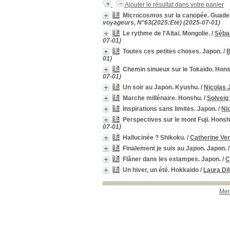
Ajouter le résultat dans votre panier
Microcosmos sur la canopée. Guade
voyageurs, N°63(2025:Eté) (2025-07-01)
Le rythme de l'Altaï. Mongolie.
/
Sébas
07-01)
Toutes ces petites choses. Japon.
/
B
01)
Chemin sinueux sur le Tokaido. Hon
07-01)
Un soir au Japon. Kyushu.
/
Nicolas J
Marche millénaire. Honshu.
/
Solveig
Inspirations sans limites. Japon.
/
Ni
Perspectives sur le mont Fuji. Honsh
07-01)
Hallucinée ? Shikoku.
/
Catherine Ve
Finalement je suis au Japon. Japon.
Flâner dans les estampes. Japon.
/
C
Un hiver, un été. Hokkaido
/
Laura Di
Men