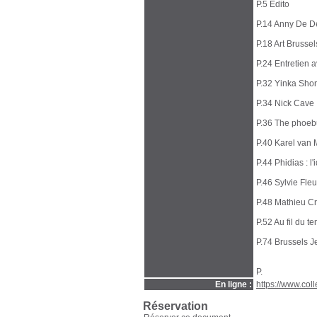
P.5 Edito
P.14 Anny De D
P.18 Art Brussels 
P.24 Entretien 
P.32 Yinka Sho
P.34 Nick Cave :
P.36 The phoeb
P.40 Karel van 
P.44 Phidias : l'
P.46 Sylvie Fleu
P.48 Mathieu Cr
P.52 Au fil du t
P.74 Brussels 
P.
En ligne :
https://www.coll
Réservation