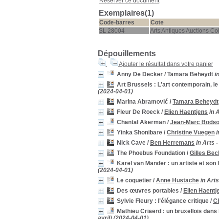
Réserver ce document
Exemplaires(1)
Code-barres
Cote
SL 28004
Arts Antiques Auctions Col
Dépouillements
Ajouter le résultat dans votre panier
Anny De Decker
/
Tamara Beheydt
i
Art Brussels : L'art contemporain, le 
(2024-04-01)
Marina Abramović
/
Tamara Beheydt
Fleur De Roeck
/
Elien Haentjens
in 
Chantal Akerman
/
Jean-Marc Bods
Yinka Shonibare
/
Christine Vuegen
i
Nick Cave
/
Ben Herremans
in Arts 
The Phoebus Foundation
/
Gilles Bec
Karel van Mander : un artiste et son 
(2024-04-01)
Le coquetier
/
Anne Hustache
in Arts
Des œuvres portables
/
Elien Haentj
Sylvie Fleury : l'élégance critique
/
C
Mathieu Criaerd : un bruxellois dans 
avril) (2024-04-01)