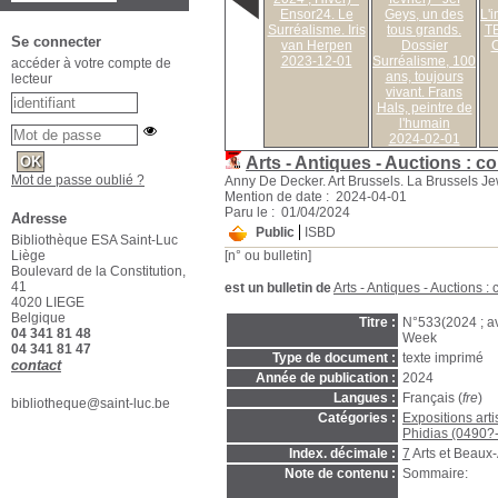
Ensor24. Le
Geys, un des
L'
Surréalisme. Iris
tous grands.
TE
Se connecter
van Herpen
Dossier
C
2023-12-01
Surréalisme, 100
accéder à votre compte de
ans, toujours
lecteur
vivant. Frans
Hals, peintre de
l'humain
2024-02-01
Arts - Antiques - Auctions : co
Mot de passe oublié ?
Anny De Decker. Art Brussels. La Brussels J
Mention de date : 2024-04-01
Paru le : 01/04/2024
Adresse
Public
ISBD
Bibliothèque ESA Saint-Luc
[n° ou bulletin]
Liège
Boulevard de la Constitution,
41
est un bulletin de
Arts - Antiques - Auctions : 
4020 LIEGE
Belgique
Titre :
N°533(2024 ; av
04 341 81 48
Week
04 341 81 47
Type de document :
texte imprimé
contact
Année de publication :
2024
Langues :
Français (
fre
)
bibliotheque@saint-luc.be
Catégories :
Expositions arti
Phidias (0490?-
Index. décimale :
7
Arts et Beaux-
Note de contenu :
Sommaire: