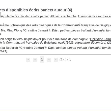
s disponibles écrits par cet auteur (
4
)
Ajouter le résultat dans votre panier
Affiner la recherche
Interroger des sources e
t même : chronique des arts plastiques de la Communauté française de Belgiqu
n Me. Ming Wong
/
Christine Jamart
in Dits : petites pièces traitant d'un sujet fa
)
lon belge In Vivo, un plaidoyer pour des maisons de compagnie
/
Christine Jama
de la Communauté française de Belgique, no.91(2023:septembre-décembre) (2
ssa Beecroft
/
Christine Jamart
in Dits : petites pièces traitant d'un sujet famil
3-21)
1
(1 - 4 / 4)