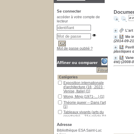
Se connecter
Document
accéder à votre compte de
lecteur
L'ar
Me i
(2014-09-21
Pavil
Mot de passe oublié ?
plastiques 
Vane
été) (2008-0
Affiner ou comparer
Catégories
Exposition internationale
d'architecture (18 ; 2023 ;
Venise, Italie)
[1]
Wong, Ming (1971-....)
[1]
Théorie queer -- Dans l'art
[1]
Tableaux vivants (arts du
spectacle) -- 21e siècle
[1]
Tableaux vivants (arts du
Adresse
spectacle) -- 20e siècle
[1]
Bibliothèque ESA Saint-Luc
Mycélium
[1]