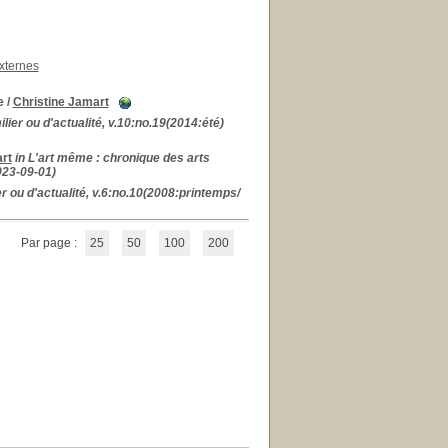
xternes
e
/
Christine Jamart
milier ou d'actualité, v.10:no.19(2014:été)
rt
in L'art même : chronique des arts
023-09-01)
ier ou d'actualité, v.6:no.10(2008:printemps/
Par page :
25
50
100
200