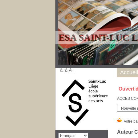
ESA SAINT-LUC 
A-
A
A+
Accueil
Ouvert d
ACCES COMPT
Nouvelle 
Auteur C