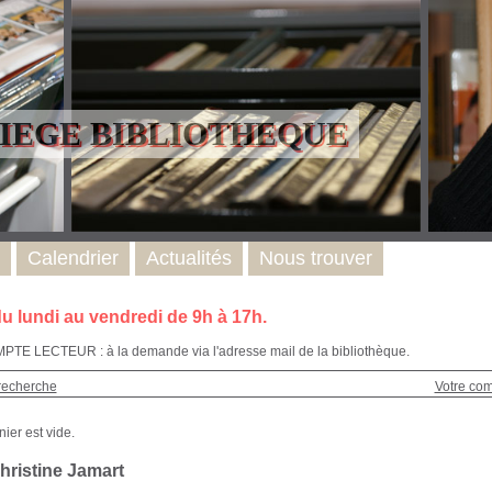
LIEGE BIBLIOTHEQUE
Calendrier
Actualités
Nous trouver
u lundi au vendredi de 9h à 17h.
E LECTEUR : à la demande via l'adresse mail de la bibliothèque.
recherche
Votre co
hristine Jamart