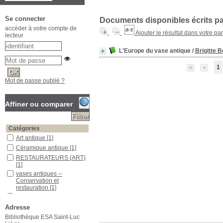
Se connecter
Documents disponibles écrits par
accéder à votre compte de
Ajouter le résultat dans votre pa
lecteur
L'Europe du vase antique
/
Brigitte 
1
Mot de passe oublié ?
Affiner ou comparer
Catégories
Art antique
[1]
Céramique antique
[1]
RESTAURATEURS (ART)
[1]
vases antiques --
Conservation et
restauration
[1]
Vases antiques -- Europe
[1]
Adresse
Localisation
Bibliothèque ESA Saint-Luc