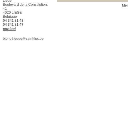
ESA Saint-Luc
[1]
Liège
Boulevard de la Constitution,
Men
Section
41
Beaux-Arts - Biblio
[1]
4020 LIEGE
Belgique
04 341 81 48
04 341 81 47
contact
bibliotheque@saint-luc.be