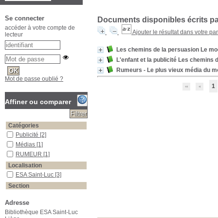
Se connecter
Documents disponibles écrits par
accéder à votre compte de
Ajouter le résultat dans votre pa
lecteur
Les chemins de la persuasion Le mod
L'enfant et la publicité Les chemins 
Rumeurs - Le plus vieux média du 
Mot de passe oublié ?
1
Affiner ou comparer
Catégories
Publicité
[2]
Médias
[1]
RUMEUR
[1]
Localisation
ESA Saint-Luc
[3]
Section
Beaux-Arts - Biblio
[3]
Adresse
Bibliothèque ESA Saint-Luc