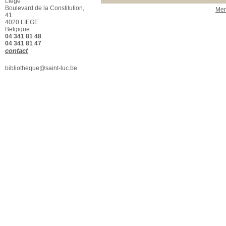
Liège
Boulevard de la Constitution,
Men
41
4020 LIEGE
Belgique
04 341 81 48
04 341 81 47
contact
bibliotheque@saint-luc.be